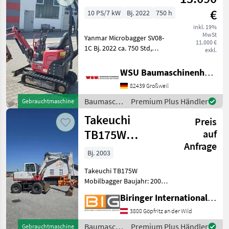
€
10 PS/7 kW
Bj. 2022
750 h
inkl. 19%
MwSt
Yanmar Microbagger SV08-
11.000 €
1C Bj. 2022 ca. 750 Std,
exkl.
gepflegt 11000 € zzgl. MwSt.
(ausweisbar) Finanzierung
WSU Baumaschinenhandel u. Gerätevermietung GmbH
und Lieferung
82439 Großweil
Deutschlandweit möglich!
Mieten ab 67, - € Be
Baumaschinen
Premium Plus Händler
Gebrauchtmaschine
/ Yanmar
Takeuchi
Preis
TB175W
auf
Anfrage
Mobilbagger
Bj. 2003
Takeuchi TB175W
Mobilbagger Baujahr: 2003
Leistung: 50 kW
Biringer International GmbH
Eigengewicht: ca.8130 Kg
Mit österreichischen
3800 Göpfritz an der Wild
Papieren und CE
Baumaschinen
Premium Plus Händler
Gebrauchtmaschine