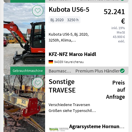
Konformitätserklärung
/ Takeuchi
Kubota U56-5
Baumaschinen Mobilbagge
52.241
€
Bj. 2020
3250 h
inkl. 19%
MwSt
Kubota U56-5, Bj. 2020,
43.900 €
3250h, Klima,
exkl.
Kombihydraulik, Powertilt
mit HS03,
KFZ-NFZ Marco Haidl
Grabenräumlöffel, Ketten
94089 Neureichenau
90% Baumaschinen
Minibagger
Baumaschinen
Premium Plus Händler
Gebrauchtmaschine
/ Kubota
Sonstige
Preis
TRAVESE
auf
Anfrage
Verschiedene Traversen
Größen siehe Typenschild
Preis auf Anfrage per e mail
danke Baumaschinen
Agrarsysteme Hornung GmbH & Co. KG
Sonstige Baumaschinen