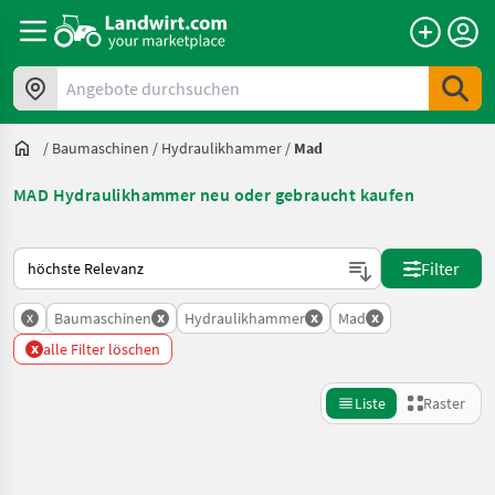
Angebote durchsuchen
/
Baumaschinen
/
Hydraulikhammer
/
Mad
MAD Hydraulikhammer neu oder gebraucht kaufen
So wird auf Landwirt.com sortiert
Filter
x
x
x
x
Baumaschinen
Hydraulikhammer
Mad
x
alle Filter löschen
Liste
Raster