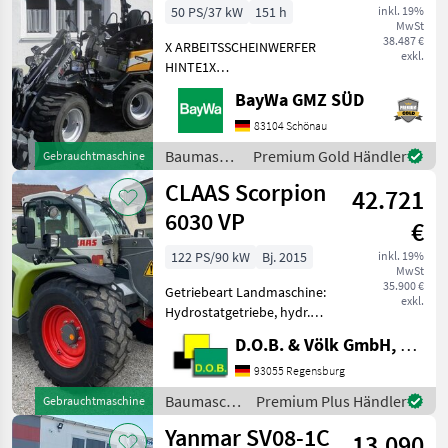
50 PS/37 kW
151 h
inkl. 19%
MwSt
38.487 €
X ARBEITSSCHEINWERFER
exkl.
HINTE1X
ARBEITSSCHEINWERFER
BayWa GMZ SÜD
VORNE1X
HECKGEWICHTSPLATTE 62
83104 Schönau
KG1X
Baumaschinen
Premium Gold Händler
Gebrauchtmaschine
HYDRAULIKKREISLAUF
/ Sonstige
CLAAS Scorpion
DPPPEL31X15.50-15
42.721
SKIDDATENBESCHEINIGUNG
6030 VP
€
BRD 20 KMDRUCKFREIER
122 PS/90 kW
Bj. 2015
inkl. 19%
MwSt
35.900 €
Getriebeart Landmaschine:
exkl.
Hydrostatgetriebe, hydr.
Werkzeugverriegelung, Art
D.O.B. & Völk GmbH, Filiale Regensburg
der Lenkung: 4-Rad,
Sperrdiff. vorne Verkauft
93055 Regensburg
wird ein gebrauchter Claas
Baumaschinen
Premium Plus Händler
Gebrauchtmaschine
6030 Varipower Tel
/ Claas
Yanmar SV08-1C
13.090