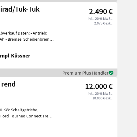
eirad/Tuk-Tuk
2.490 €
inkl. 20 % MwSt.
2.075 € exkl.
n: - Antrieb:
ampl-Küssner
Premium Plus Händler
Trend
12.000 €
inkl. 20 % MwSt.
10.000 € exkl.
Z/LKW: Schaltgetriebe,
te Ford Tourneo Connect Trend