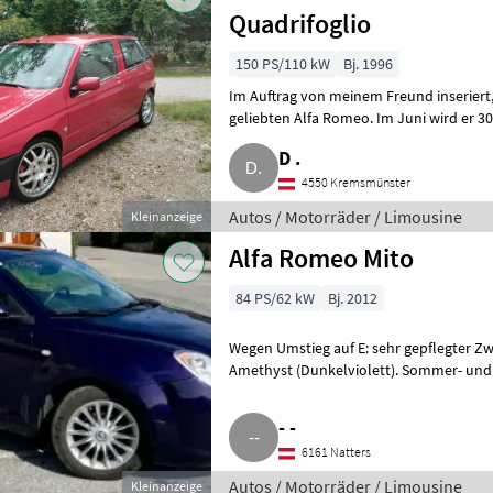
Quadrifoglio
150 PS/110 kW
Bj. 1996
Im Auftrag von meinem Freund inseriert, verkaufe, wenn es passt, mein
geliebten Alfa Romeo. Im Juni wird er 30
Näheres telefonis
D .
4550 Kremsmünster
Autos / Motorräder / Limousine
Kleinanzeige
Alfa Romeo Mito
84 PS/62 kW
Bj. 2012
Wegen Umstieg auf E: sehr gepflegter Zw
Amethyst (Dunkelviolett). Sommer- und W
gemacht, problem
- -
6161 Natters
Autos / Motorräder / Limousine
Kleinanzeige