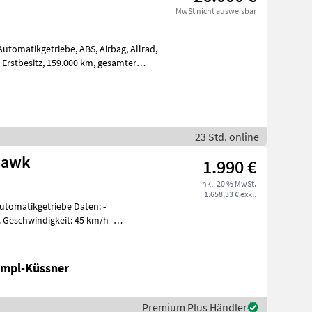
MwSt nicht ausweisbar
Automatikgetriebe, ABS, Airbag, Allrad,
.000 km, gesamter
n
23 Std. online
Hawk
1.990 €
inkl. 20 % MwSt.
1.658,33 € exkl.
Automatikgetriebe Daten: -
x. Geschwindigkeit: 45 km/h -
ampl-Küssner
Premium Plus Händler