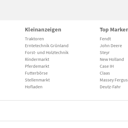
Kleinanzeigen
Top Marke
Traktoren
Fendt
Erntetechnik Grünland
John Deere
Forst- und Holztechnik
Steyr
Rindermarkt
New Holland
Pferdemarkt
Case IH
Futterbörse
Claas
Stellenmarkt
Massey Fergu
Hofladen
Deutz-Fahr