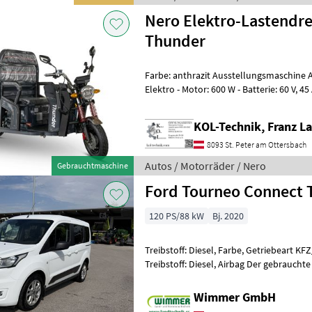
Nero Elektro-Lastendr
Thunder
Farbe: anthrazit Ausstellungsmaschine Abverkauf Date
Elektro - Motor: 600 W - Batterie: 60 V, 45 Ah - Bremse: Scheibenbremse
vorne, Trommelbremse
KOL-Technik, Franz L
8093 St. Peter am Ottersbach
Autos / Motorräder / Nero
Gebrauchtmaschine
Ford Tourneo Connect 
120 PS/88 kW
Bj. 2020
Treibstoff: Diesel, Farbe, Getriebeart KF
Treibstoff: Diesel, Airbag Der gebrauch
L1H1 2, 2 t überzeugt durch seine hoh
Wimmer GmbH