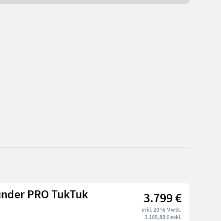
under PRO TukTuk
3.799 €
inkl. 20 % MwSt.
3.165,83 € exkl.