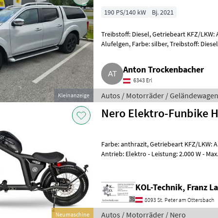
190 PS/140 kW
Bj. 2021
Treibstoff: Diesel, Getriebeart KFZ/LKW: 
Alufelgen, Farbe: silber, Treibstoff: Diesel Erstbesitz, 159
Rahmen bei Ka
Anton Trockenbacher
6343 Erl
Autos / Motorräder / Geländewage
Kleinanzeige
Nero Elektro-Funbike 
Farbe: anthrazit, Getriebeart KFZ/LKW: 
Antrieb: Elektro - Leistung: 2.000 W - Ma
Geschwindigkeitsstufen: 3
KOL-Technik, Franz L
8093 St. Peter am Ottersbach
Autos / Motorräder / Nero
Neumaschine