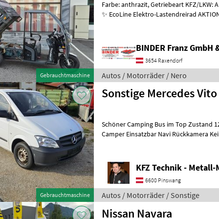
Farbe: anthrazit, Getriebeart KFZ/LKW: 
✨ EcoLine Elektro-Lastendreirad AKTION ✔️ Modell : NERO Thunder
PRO ✔️ in serienmäßiger Ausfüh
BINDER Franz GmbH 
3654 Raxendorf
Autos / Motorräder / Nero
Gebrauchtmaschine
Sonstige Mercedes Vito
Schöner Camping Bus im Top Zustand 1
Camper Einsatzbar Navi Rückkamera Kein 
2 Besitzer Autos / Motorr
KFZ Technik - Metall
6600 Pinswang
Autos / Motorräder / Sonstige
Gebrauchtmaschine
Nissan Navara