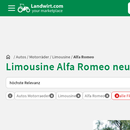
/
Autos / Motorräder
/
Limousine
/
Alfa Romeo
Limousine Alfa Romeo neu
So wird auf Landwirt.com sortiert
x
x
x
x
x
Autos Motorraeder
Limousine
Alfa Romeo
alle F