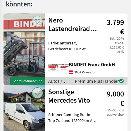
könnten:
Nero
3.799
Lastendreirad
€
Thunder PRO
inkl. 20 %
Farbe: anthrazit,
MwSt.
45km/h TukTuk
3.165,83 €
Getriebeart KFZ/LKW:
exkl.
Automatikgetriebe,
Antriebsart ✨ EcoLine
BINDER Franz GmbH & CoKG
Elektro-Lastendreirad
AKTION ✔️ Modell : NERO
3654 Raxendorf
Thunder PRO ✔️ in
Autos /
Premium Plus Händler
Gebrauchtmaschine
serienmäßiger Ausfüh
Motorräder
Sonstige
9.000
/ Nero
Mercedes Vito
€
MwSt nicht
Schöner Camping Bus im
ausweisbar
Top Zustand 125000km Als
Transporter und Camper