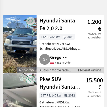
Suche
verfeinern
Hyundai Santa
1.200
Kategorie
Land
Filter
4
Fe 2,0 2.0
€
3
MwSt nicht
112 PS/82 kW
Bj. 2003
AKTUELLER
ausweisbar
Zurücksetzen
Ergebnisse
PFAD
Getriebeart KFZ/LKW:
anzeigen
PKW /
Schaltgetriebe, ABS, Airbag,
LKW /
Allrad, Alarmanlage, Alufelgen,
Moped
Gregor- -
Farbe: sonstige, Treibstoff:
Autos
Diesel Verkaufe hier meinen
6382 Kirchdorf
Motorraeder
Hyundai Santa Fe 2.0. Dient als
Autos / Motorräder /
1 Monat online
Kleinanzeige
Gelaendewagen
S
Geländewagen
Pkw SUV
15.500
Hyundai
Hyundai Santa
€
KATEGORIE
WÄHLEN
Fe
MwSt nicht
197 PS/145 kW
Bj. 2012
ausweisbar
Hyundai
Getriebeart KFZ/LKW: