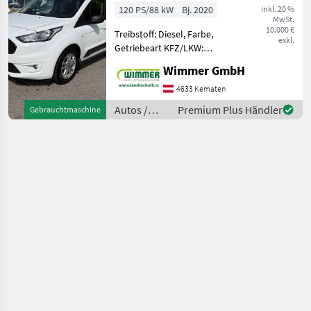
120 PS/88 kW
Bj. 2020
inkl. 20 %
MwSt.
10.000 €
Treibstoff: Diesel, Farbe,
exkl.
Getriebeart KFZ/LKW:
Schaltgetriebe, Treibstoff:
Wimmer GmbH
Diesel, Airbag Der
gebrauchte Ford Tourneo
4633 Kematen
Connect Trend L1H1 2, 2 t
Autos /
Premium Plus Händler
Gebrauchtmaschine
überzeugt durch seine hoh
Motorräder
/ Ford