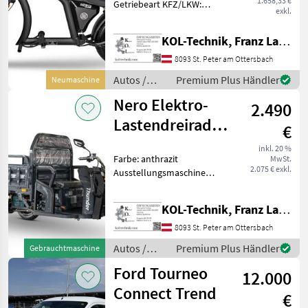
1.658,33 €
Getriebeart KFZ/LKW:
exkl.
Automatikgetriebe Daten: -
Antrieb: Elektro - Leistung:
KOL-Technik, Franz Lampl-Küssner
2.000 W - Max.
Geschwindigkeit: 45 km/h -
8093 St. Peter am Ottersbach
Geschwindigkeitsstufen: 3
Autos /
Premium Plus Händler
Neumaschine
Motorräder
Nero Elektro-
2.490
/ Nero
Lastendreirad/Tuk-
€
Tuk Thunder
inkl. 20 %
Farbe: anthrazit
MwSt.
2.075 € exkl.
Ausstellungsmaschine
Abverkauf Daten: - Antrieb:
Elektro - Motor: 600 W -
KOL-Technik, Franz Lampl-Küssner
Batterie: 60 V, 45 Ah -
Bremse: Scheibenbremse
8093 St. Peter am Ottersbach
vorne, Trommelbremse
Autos /
Premium Plus Händler
Gebrauchtmaschine
Motorräder
Ford Tourneo
12.000
/ Nero
Connect Trend
€