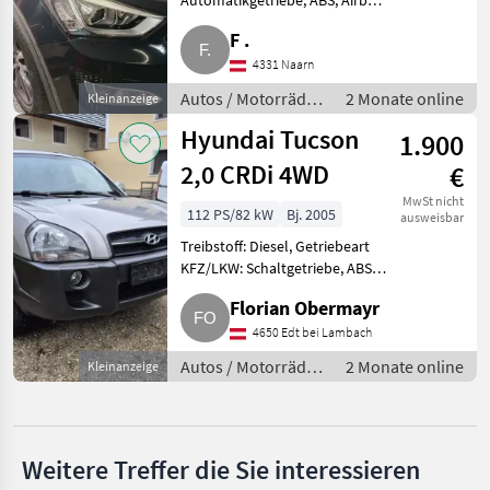
Automatikgetriebe, ABS, Airbag,
Allrad, Alarmanlage, Alufelgen,
Ford
F .
Treibstoff: Diesel Sehr
gepflegter Hyundai Santa Fe
4331 Naarn
Nissan
Pkw, Garagenauto, km 230.500,
Autos / Motorräder
2 Monate online
Kleinanzeige
AHK
/ Geländewagen
Audi
Hyundai Tucson
1.900
2,0 CRDi 4WD
€
Mercedes
MwSt nicht
112 PS/82 kW
Bj. 2005
ausweisbar
SsangYong
Treibstoff: Diesel, Getriebeart
Alle 10
KFZ/LKW: Schaltgetriebe, ABS,
anzeigen
Airbag, Allrad, Alufelgen,
Florian Obermayr
Treibstoff: Diesel Sitzheizung,
MARKTPLATZ
Allrad, Freisprecheinrichtung,
4650 Edt bei Lambach
Anhängerkupplung, 2
Marktplatz
Händlerangebote
Autos / Motorräder
Kleinanzeigen
2 Monate online
Kleinanzeige
/ Geländewagen
Weitere Treffer die Sie interessieren