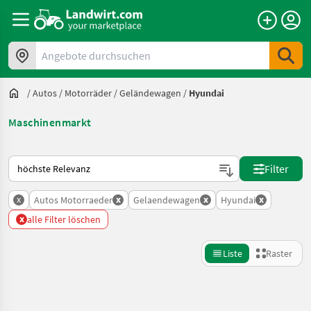
Angebote durchsuchen
/
Autos / Motorräder
/
Geländewagen
/
Hyundai
Maschinenmarkt
So wird auf Landwirt.com sortiert
Filter
x
x
x
x
Autos Motorraeder
Gelaendewagen
Hyundai
x
alle Filter löschen
Liste
Raster