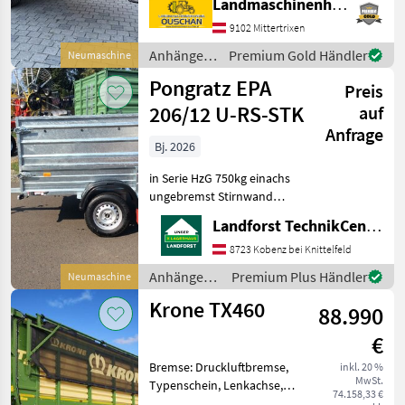
Landmaschinenhandel Ouschan Anton
- Nutzlast 6000kg -
9102 Mittertrixen
Brückenmaße
3850x1820mm -
Anhänger /
Premium Gold Händler
Neumaschine
Pendelaufsatzwand - Gru
Pühringer
Pongratz EPA
Preis
206/12 U-RS-STK
auf
Anfrage
Bj. 2026
in Serie HzG 750kg einachs
ungebremst Stirnwand
klappbar Aufsatzwände
Landforst TechnikCenter Knittelfeld
600mm Flachplane grau
inkl. 2Stk.
8723 Kobenz bei Knittelfeld
Rohrabstellstützen Um
Anhänger /
Premium Plus Händler
Neumaschine
Ihnen unnötige Wartezeiten
Pongratz
Krone TX460
oder Wegst
88.990
€
Bremse: Druckluftbremse,
inkl. 20 %
MwSt.
Typenschein, Lenkachse,
74.158,33 €
Automatische Rückwand