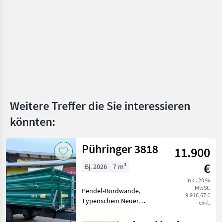
Fliegl
MARKTPLATZ
Marktplatz
Händlerangebote
Kleinanzeigen
Weitere Treffer die Sie interessieren
könnten:
Pühringer 3818
11.900
€
Bj. 2026
7 m³
inkl. 20 %
MwSt.
Pendel-Bordwände,
9.916,67 €
Typenschein Neuer
exkl.
Pühringer Dreiseitenkipper
3818 - Eigengewicht 1480kg