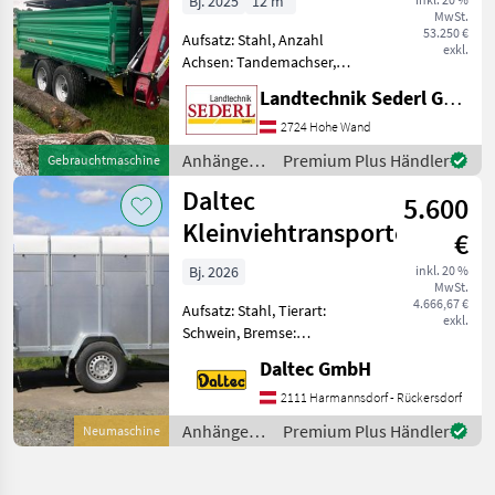
Bj. 2025
12 m³
MwSt.
53.250 €
Aufsatz: Stahl, Anzahl
exkl.
Achsen: Tandemachser,
Kipper-Bauart: Dreiseiten-
Landtechnik Sederl GmbH
Kipper, Bremse:
Druckluftbremse, Pendel-
2724 Hohe Wand
Bordwände, Typenschein,
Anhänger /
Premium Plus Händler
Gebrauchtmaschine
Sattelstützwinde
Demmler
Daltec
Neuwertiger Kipper
5.600
Kleinviehtransporter
€
Bj. 2026
inkl. 20 %
MwSt.
4.666,67 €
Aufsatz: Stahl, Tierart:
exkl.
Schwein, Bremse:
Auflaufbremse,
Daltec GmbH
Typenschein Höchzul.
Gesamtgewicht 1300kg
2111 Harmannsdorf - Rückersdorf
Nutzlast 795kg Innenmaße:
Anhänger /
Premium Plus Händler
Neumaschine
2580x1400x1480
Daltec
Außenmasse: 4160x1910x