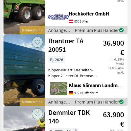
exkl.
neuer Krone TX460
Häckselanhänger - 46m³
Hochkofler GmbH
Fassungsvermögen - hydr.
8551 Wies
Austragung - gelenkte Hin
Anhänger /
Premium Plus Händler
Neumaschine
Krone
Brantner TA
36.900
20051
€
Bj. 2026
inkl. 19%
MwSt
31.008,40 €
Kipper-Bauart: Dreiseiten-
exkl.
Kipper 2 Leiter DL Bremse
mit ALB, Abnehmbarer
Klaus Sämann Landmaschinen Fachbetrieb GmbH
Lampenschutz, autom.
Anhängekupplung, Öl und
97215 Uffenheim
Luft hinten, Planenaufbau
Anhänger /
Premium Plus Händler
Neumaschine
mit Rollplane, Bedien
Brantner
Demmler TDK
63.900
140
€
inkl. 20 %