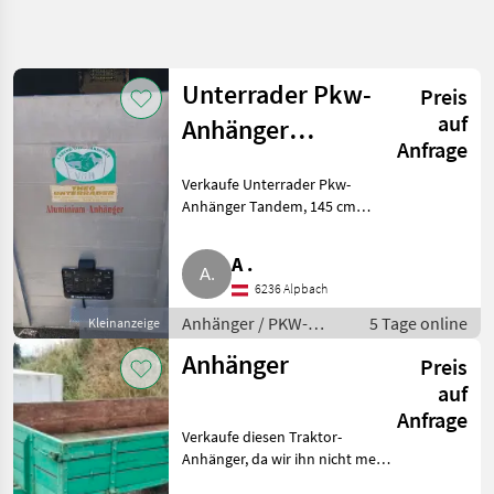
Suche
verfeinern
Unterrader Pkw-
Preis
Kategorie
Land
Filter
4
auf
Anhänger
Anfrage
Tandem
16
AKTUELLER
Zurücksetzen
Ergebnisse
Verkaufe Unterrader Pkw-
PFAD
anzeigen
Anhänger Tandem, 145 cm
Landtechnik
Breite, in technisch und optisch
sehr gutem Zustand. Anhänger
Anhaenger
A .
PKW-Anhänger
Pkw
6236 Alpbach
Anhaenger
Anhänger / PKW-
5 Tage online
Kleinanzeige
Schwarz
Anhänger
Anhaenger
Anhänger
Preis
auf
KATEGORIE
WÄHLEN
Anfrage
Verkaufe diesen Traktor-
Schwarz Anhänger
Anhänger, da wir ihn nicht mehr
brauchen. Er ist die letzten