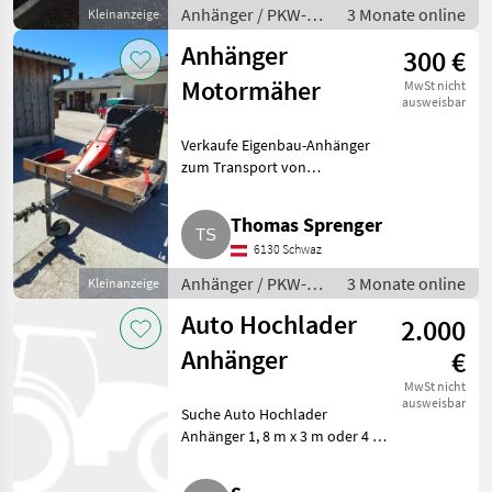
Anhänger / PKW-
3 Monate online
Kleinanzeige
Anhänger
Anhänger
300 €
Motormäher
MwSt nicht
ausweisbar
Verkaufe Eigenbau-Anhänger
zum Transport von
Motormäher, keine
Straßenzulassung, 12 V
Thomas Sprenger
Lichtanlage. Anhänger PKW-
6130 Schwaz
Anhänger
Anhänger / PKW-
3 Monate online
Kleinanzeige
Anhänger
Auto Hochlader
2.000
Anhänger
€
MwSt nicht
ausweisbar
Suche Auto Hochlader
Anhänger 1, 8 m x 3 m oder 4 m.
Anhänger PKW-Anhänger