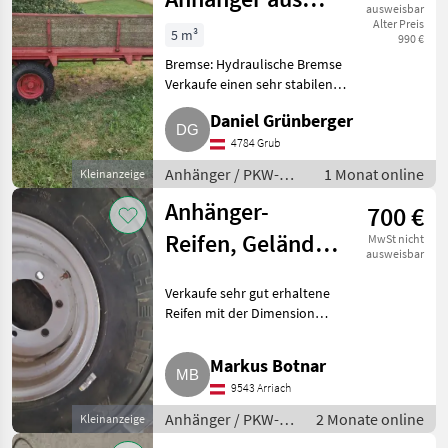
ausweisbar
Pöttinger
Alter Preis
5 m³
990 €
Miststreuer
Bremse: Hydraulische Bremse
Verkaufe einen sehr stabilen
umgebaut
Anhänger, umgebaut aus einem
Daniel Grünberger
Pöttinger Miststreuer. Ideal als
Transportanhänger für Holz,
4784 Grub
Schüttgut, Heu ode
Anhänger / PKW-
1 Monat online
Kleinanzeige
Anhänger
Anhänger-
700 €
Reifen, Gelände-
MwSt nicht
ausweisbar
Reifen
Verkaufe sehr gut erhaltene
Reifen mit der Dimension
325/85-16. Waren auf einem
Kipper montiert. Preis für beide.
Markus Botnar
Anhänger PKW-Anhänger
9543 Arriach
Anhänger / PKW-
2 Monate online
Kleinanzeige
Anhänger