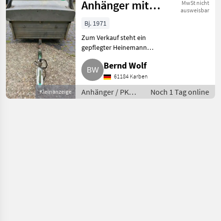
Anhänger mit
MwSt nicht
ausweisbar
Deckel
Bj. 1971
Zum Verkauf steht ein
gepflegter Heinemann
Anhänger (EZ Mai 1971) mit
Bernd Wolf
praktischem Deckel, ideal für
den Transport von
61184 Karben
Gartenmaterial, Werkzeugen
Anhänger / PKW-
Noch 1 Tag online
Kleinanzeige
oder kleineren Möbel
Anhänger