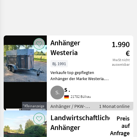
Anhänger
1.990
Westeria
€
MwSt nicht
Bj. 1991
ausweisbar
Verkaufe top gepflegten
Anhänger der Marke Westeria.
TÜV neu. Aus 1. Hand. Anhänger
S .
PKW-Anhänger
21782 Bülkau
Anhänger / PKW-
1 Monat online
Kleinanzeige
Anhänger
Landwirtschaftlicher
Preis
auf
Anhänger
Anfrage