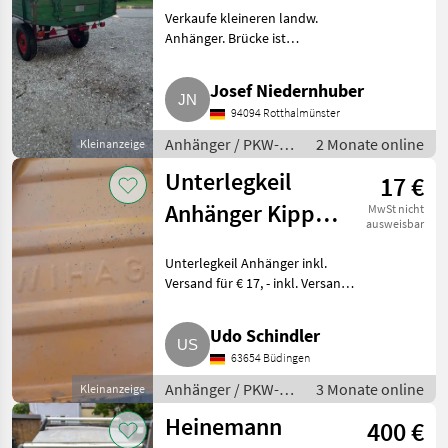
Verkaufe kleineren landw.
Anhänger. Brücke ist
abnehmbar und deshalb kann
er auch als Langholzwagen
Josef Niedernhuber
verwendet werden. Rungen
94094 Rotthalmünster
dafür sind vorhanden.
Anhänger PKW-Anhän
Anhänger / PKW-
2 Monate online
Kleinanzeige
Anhänger
Unterlegkeil
17 €
Anhänger Kipper
MwSt nicht
ausweisbar
Ladewagen
Unterlegkeil Anhänger inkl.
Versand für € 17, - inkl. Versand
nach Österreich € 23, -.
Anhänger PKW-Anhänger
Udo Schindler
63654 Büdingen
Anhänger / PKW-
3 Monate online
Kleinanzeige
Anhänger
Heinemann
400 €