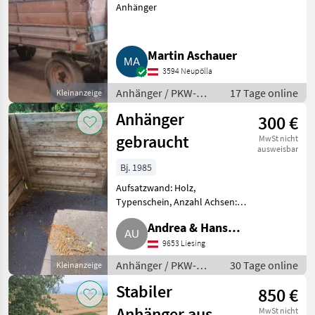
Anhänger
Martin Aschauer
3594 Neupölla
Anhänger / PKW-
17 Tage online
Kleinanzeige
Anhänger
Anhänger
300 €
gebraucht
MwSt nicht
ausweisbar
Bj. 1985
Aufsatzwand: Holz,
Typenschein, Anzahl Achsen:
Einachser Gebrauchter
Andrea & Hans
Anhänger, massive Bauweise,
guter Boden, Holzaufbau,
9653 Liesing
Unterguggenberger
Bordwände sind rostig,
Anhänger / PKW-
30 Tage online
Kleinanzeige
Feststellbremse, gute
Anhänger
Stabiler
850 €
Anhänger aus
MwSt nicht