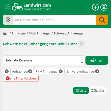
Angebote durchsuchen
/
Anhänger
/
PKW-Anhänger
/
Schwarz Anhaenger
Schwarz PKW-Anhänger gebraucht kaufen
So wird auf Landwirt.com sortiert
Filter
x
x
x
x
Anhaenger
Pkw Anhaenger
Schwarz Anhaenger
x
alle Filter löschen
Liste
Raster