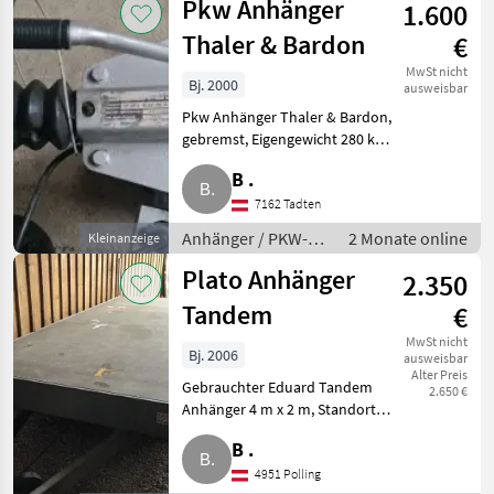
Pkw Anhänger
1.600
Thaler & Bardon
€
MwSt nicht
Bj. 2000
ausweisbar
Pkw Anhänger Thaler & Bardon,
gebremst, Eigengewicht 280 kg,
höchst zul. Gesamtgewicht
B .
1.050, Maße ca. 250 x 130 cm
innen. Euro 1.600. Wippe ist
7162 Tadten
demontiert und wird
Anhänger / PKW-
2 Monate online
Kleinanzeige
Anhänger
Plato Anhänger
2.350
Tandem
€
MwSt nicht
Bj. 2006
ausweisbar
Alter Preis
Gebrauchter Eduard Tandem
2.650 €
Anhänger 4 m x 2 m, Standort
4951. Anhänger PKW-Anhänger
B .
4951 Polling