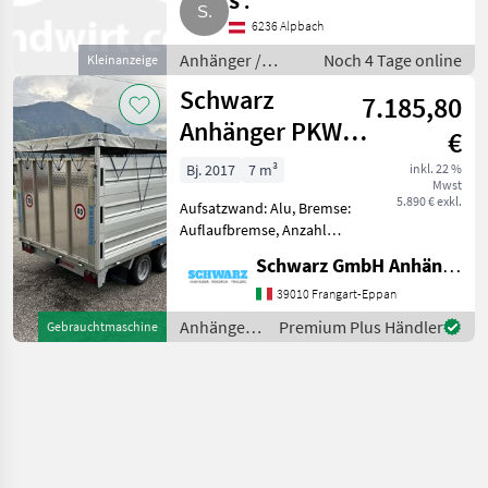
S .
6236 Alpbach
Anhänger /
Noch 4 Tage online
Kleinanzeige
PKW-Anhänger
Schwarz
7.185,80
Anhänger PKW
€
Anhänger S 26 T
Bj. 2017
7 m³
inkl. 22 %
Mwst
17 mit
5.890 € exkl.
Aufsatzwand: Alu, Bremse:
Viehaufbau
Auflaufbremse, Anzahl
Achsen: Tandemachser
Schwarz GmbH Anhänger und Forstmaschinen
Vielseitiger Pkw-Anhänger –
ideal für Tier- und
39010 Frangart-Eppan
Warentransport Dieser
Anhänger /
Premium Plus Händler
Gebrauchtmaschine
Anhänger bietet maximale
Schwarz
Anhänger