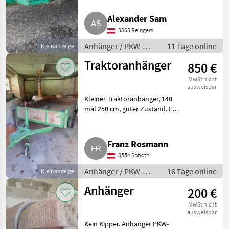
Humbaur
Jahre in der Garage gestanden.
Anhänger PKW-Anhänger
Alexander Sam
Pongratz
3863 Reingers
Anhänger / PKW-
11 Tage online
Kleinanzeige
Böckmann
Anhänger
Traktoranhänger
850 €
TPV
MwSt nicht
ausweisbar
Eduard
Kleiner Traktoranhänger, 140
mal 250 cm, guter Zustand. Für
Alle 27
Kleintraktoren geeignet.
anzeigen
Anhänger PKW-Anhänger
Franz Rosmann
MARKTPLATZ
8554 Soboth
Marktplatz
Händlerangebote
Kleinanzeigen
Anhänger / PKW-
16 Tage online
Kleinanzeige
Anhänger
Anhänger
200 €
MwSt nicht
ausweisbar
Kein Kipper. Anhänger PKW-