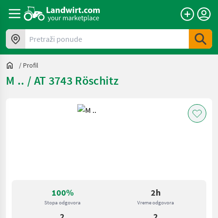
Pretraži ponude
/
Profil
M .. / AT 3743 Röschitz
100%
2h
Stopa odgovora
Vreme odgovora
2
2