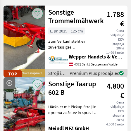
Sonstige
1.788
Trommelmähwerk
€
L. pr. 2025
125 cm
Cena
vključuje
DDV
Zum Verkauf steht ein
(stopnja
zuverlässiges
20%)
Trommelmähwerk der
1.490 € neto
Wepper Handels & Vermietungs GmbH
Marke Wirax mit einer
kompakten Arbeitsbreite
4372 Sankt Georgen am Walde
von 1, 25 m. Dieses Modell
Stroji in
Premium Plus prodajalec
TOP
Nova naprava
eignet sich hervorragend
oprema
Sonstige Taarup
für Besitze
4.800
za žetev
in
602 B
€
spravilo
/
Cena
Häcksler mit Pickup Stroji in
vključuje
Sonstige
DDV
oprema za žetev in spravilo
(stopnja
Kosilnica za travo
20%)
4.000 € neto
Meindl NFZ GmbH