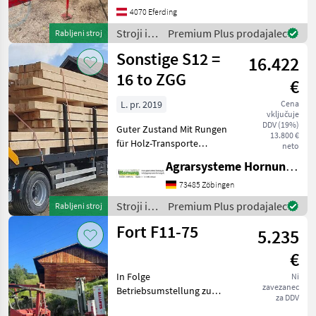
4070 Eferding
Stroji in
Premium Plus prodajalec
Rabljeni stroj
oprema
Sonstige S12 =
16.422
za žetev
in
16 to ZGG
€
spravilo
/
L. pr. 2019
Cena
vključuje
Sonstige
DDV (19%)
Guter Zustand Mit Rungen
13.800 €
für Holz-Transporte
neto
Standort 84... Bei Fragen
Agrarsysteme Hornung GmbH & Co. KG
einfach melden Thomas
0171 80 89 838 Stroji in
73485 Zöbingen
oprema za žetev in spravilo
Stroji in
Premium Plus prodajalec
Rabljeni stroj
Prikolica za bale
oprema
Fort F11-75
5.235
za žetev
in
€
spravilo
/
In Folge
Ni
zavezanec
Sonstige
Betriebsumstellung zu
za DDV
verkaufen:Gepflegter und