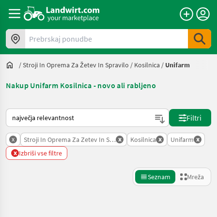
Prebrskaj ponudbe
/
Stroji In Oprema Za Žetev In Spravilo
/
Kosilnica
/
Unifarm
Nakup Unifarm Kosilnica - novo ali rabljeno
Tako je razvrščeno na Landwirt.com
Filtri
x
x
x
x
Stroji In Oprema Za Zetev In Spravilo
Kosilnica
Unifarm
x
Izbriši vse filtre
Seznam
Mreža