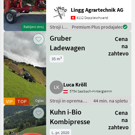
gut erhaltener
Rundballenwickler. Ideal
Lingg Agrartechnik AG
fürs steile Gelände, da die
6112 Doppleschwand
Ballen gehalten werden
können. Der Wickle
Stroji in
Premium Plus prodajalec
Rabljeni stroj
oprema
Gruber
Cena
za žetev
in
na
Ladewagen
spravilo
zahtevo
/ Fort
35 m³
Luca Kröll
5754 Saalbach-Hinterglemm
Stroji in oprema
44 min. na spletu
VIP
TOP
Oglas
za žetev in spravilo
Kuhn i-Bio
Cena
/ Nakladalna
prikolica
na
Kombipresse
zahtevo
L. pr. 2020