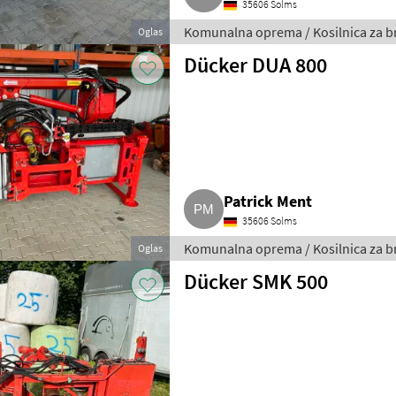
35606 Solms
Komunalna oprema / Kosilnica za b
Oglas
Dücker DUA 800
Patrick Ment
35606 Solms
Komunalna oprema / Kosilnica za b
Oglas
Dücker SMK 500