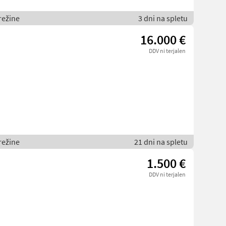
režine
3 dni na spletu
16.000 €
DDV ni terjalen
režine
21 dni na spletu
1.500 €
DDV ni terjalen