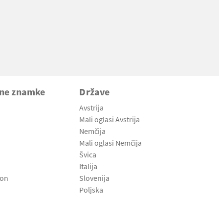
vne znamke
Države
Avstrija
Mali oglasi Avstrija
Nemčija
Mali oglasi Nemčija
Švica
Italija
son
Slovenija
Poljska