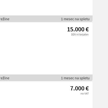
režine
1 mesec na spletu
15.000 €
DDV ni terjalen
režine
1 mesec na spletu
7.000 €
no VAT