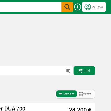
Prijava
Filtri
Seznam
Mreža
r DUA 700
28.200 €