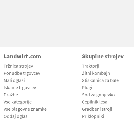
Landwirt.com
Skupine strojev
Tržnica strojev
Traktorji
Ponudbe trgovcev
Žitni kombajn
Mali oglasi
Stiskalnica za bale
Iskanje trgovcev
Plugi
Dražbe
Sod za gnojevko
Vse kategorije
Cepilnik lesa
Vse blagovne znamke
Gradbeni stroji
Oddaj oglas
Priklopniki