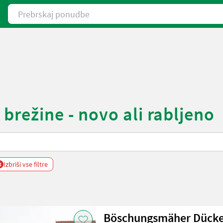
Prebrskaj ponudbe
brežine - novo ali rabljeno
x
Izbriši vse filtre
Böschungsmäher Dücke