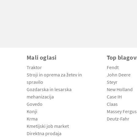
Mali oglasi
Top blago
Traktor
Fendt
Stroji in oprema za žetev in
John Deere
spravilo
Steyr
Gozdarska in lesarska
New Holland
mehanizacija
Case IH
Govedo
Claas
Konji
Massey Fergu
Krma
Deutz-Fahr
Kmetijski job market
Direktna prodaja