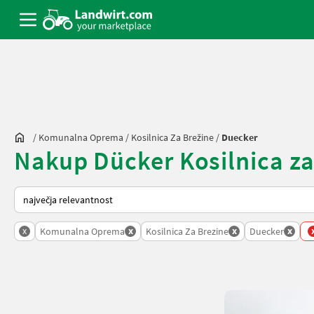
/
Komunalna Oprema
/
Kosilnica Za Brežine
/
Duecker
Nakup Dücker Kosilnica za 
Tako je razvrščeno na Landwirt.com
x
x
x
x
Komunalna Oprema
Kosilnica Za Brezine
Duecker