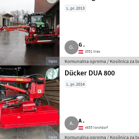
L. pr. 2013
G .
8551 Wies
Komunalna oprema / Kosilnica za b
Oglas
Dücker DUA 800
L. pr. 2014
A .
4655 Vorchdorf
Komunalna oprema / Kosilnica za b
Oglas