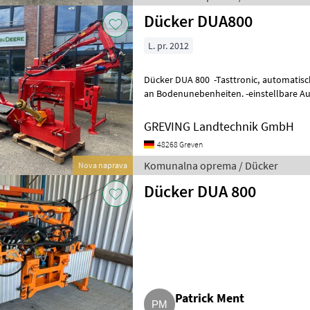
Dücker DUA800
L. pr. 2012
Dücker DUA 800 -Tasttronic, automatische Anpassung des Mahkopfes
an Bodenunebenheiten. -einstellbare Auflag
und Gesamtbetriebsstundenzähler
GREVING Landtechnik GmbH
48268 Greven
Komunalna oprema / Dücker
Nova naprava
Dücker DUA 800
Patrick Ment