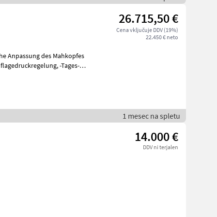
26.715,50 €
Cena vključuje DDV (19%)
22.450 € neto
edruckregelung, -Tages-
1 mesec na spletu
14.000 €
DDV ni terjalen