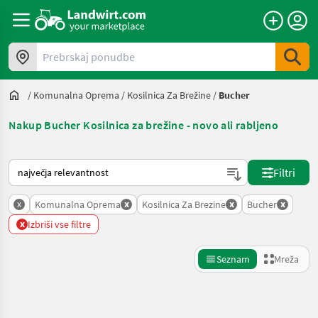
Prebrskaj ponudbe
/
Komunalna Oprema
/
Kosilnica Za Brežine
/
Bucher
Nakup Bucher Kosilnica za brežine - novo ali rabljeno
Tako je razvrščeno na Landwirt.com
Filtri
x
x
x
x
Komunalna Oprema
Kosilnica Za Brezine
Bucher
x
Izbriši vse filtre
Seznam
Mreža