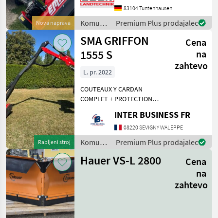
und die ideale Lösung für
83104 Tuntenhausen
Traktoren mit geringerer
Komunalna
Premium Plus prodajalec
Nova naprava
Leistung (Ab 25 PS). Er
oprema
SMA GRIFFON
eignet s
Cena
/
Sonstige
1555 S
na
zahtevo
L. pr. 2022
COUTEAUX Y CARDAN
COMPLET + PROTECTION
BOITIER DE COMMANDE 82
INTER BUSINESS FR
HEURES Komunalna
oprema Kosilnica za brežine
08220 SEVIGNY WALEPPE
Komunalna
Premium Plus prodajalec
Rabljeni stroj
oprema
Hauer VS-L 2800
Cena
/ Cosma
na
zahtevo