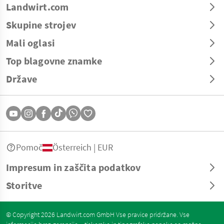
Landwirt.com
Skupine strojev
Mali oglasi
Top blagovne znamke
Države
Pomoč
Österreich | EUR
Impresum in zaščita podatkov
Storitve
© Copyright 2026 Landwirt.com GmbH Vse pravice pridržane. Vse