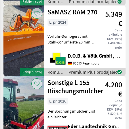
Komunalna
Premium zlati prodajalec
Rabljeni stroj
STREUKONTROLLE (ESK)1
oprema
SaMASZ RAM 270
ERSTMONTAGE AM
5.349
/
FAHRZEUG1 KUPPL
Kugelmann
€
L. pr. 2024
Cena
vključuje
Vorführ-Demogerät mit
DDV (19%)
Stahl-Schürfleiste 20 mm
4.494,96 €
Anbaurahmen Kat. I und II
neto
PSV Gleitkufensatz
D.O.B. & Völk GmbH, Filiale Regensburg
Standard Komunalna
93055 Regensburg
oprema Stroji za zimska
služba
Komunalna
Premium Plus prodajalec
Rabljeni stroj
oprema
Sonstige L 155
4.200
/
Samasz
Böschungsmulcher
€
L. pr. 2026
Cena
vključuje
DDV (19%)
Der Böschungsmulcher L ist
3.529,41 €
ein leichter
neto
Schlegelmulcher mit
Eder Landtechnik GmbH
Parallelogrammführung