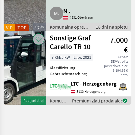
M .
4831 Obertraun
Komunalna oprema
18 dni na spletu
VIP
TOP
Oglas
/ Trosilna tehnika
Sonstige Graf
7.000
Carello TR 10
€
7 KM/5 kW
L. pr. 2021
Cena z
DDV/stroj iz
posredovalnice
Klassifizierung:
6.194,69 €
Gebrauchtmaschine;
neto
Seriennummer/Fahrgestellnummer:
LTC - Herzogenburg
L0JEBAD01M1009430;
Anzahl Vorbesitzer: 1;
3130 Herzogenburg
Weitere
Komunalna
Premium zlati prodajalec
Rabljeni stroj
Maschinenmerkmale: Mit
oprema
europäischer Straßenzula
/
Sonstige