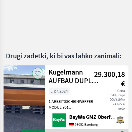
Tifermec
Bluebird
MDB
Greentec
Drugi zadetki, ki bi vas lahko zanimali:
Jack
Prikaži
Kugelmann
29.300,18
vse
AUFBAU DUPLEX
(36)
€
3,2 M³
L. pr. 2024
Cena
MARKETPLACE
vključuje
DDV (19%)
1 ARBEITSSCHEINWERFER
Ponudbe
Mali
24.622 €
Marketplace
MODUL 701
neto
trgovcev
oglasi
AUFSTIEGSLEITER A
BayWa GMZ Oberfranken
DUPLEX VA1 ELEKTRISCHE
STREUBILDVERSTELLUNG
96052 Bamberg
(ESB)1 ELEKTRISCHE