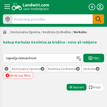
Prebrskaj ponudbe
/
Komunalna Oprema
/
Kosilnica Za Brežine
/
Herkules
Nakup Herkules Kosilnica za brežine - novo ali rabljeno
Tako je razvrščeno na Landwirt.com
Filtri
x
x
x
x
Komunalna Oprema
Kosilnica Za Brezine
Herkules
x
Izbriši vse filtre
Seznam
Mreža