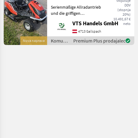
vključuje
DDV
Serienmäßige Allradantrieb
(stopnja
und die griffigen
20%)
Ackerstollenreifen bringen
10.491,67 €
VTS Handels GmbH
neto
den Mäher sicher durch
unwegsames Gelände und
4713 Gallspach
extensiv gepflegte
Komunalna
Premium Plus prodajalec
Nova naprava
Hochgrasflächen. Der
oprema
Mäher i
/
Herkules