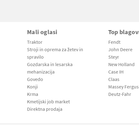
Mali oglasi
Top blago
Traktor
Fendt
Stroji in oprema za žetev in
John Deere
spravilo
Steyr
Gozdarska in lesarska
New Holland
mehanizacija
Case IH
Govedo
Claas
Konji
Massey Fergu
Krma
Deutz-Fahr
Kmetijski job market
Direktna prodaja