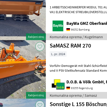
1 ARBEITSSCHEINWERFER MODUL 701 AU
VA1 ELEKTRISCHE STREUBILDVERSTELLU
STREUKONTROLLE (ESK)1 ERSTMONTAG
BayWa GMZ Oberfran
96052 Bamberg
Komunalna oprema / Kugelmann
Rabljeni stroj
SaMASZ RAM 270
L. pr. 2024
Vorführ-Demogerät mit Stahl-Schürfleiste 20 mm Anbaurahmen Kat. I
und II PSV Gleitkufensatz Standard Komunalna oprema Stroji za
zimska služba
D.O.B. & Völk GmbH, 
93055 Regensburg
Komunalna oprema / Samasz
Rabljeni stroj
Sonstige L 155 Böschu