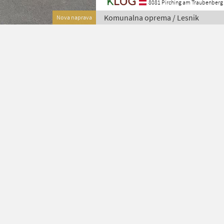
8081 Pirching am Traubenberg
Komunalna oprema / Lesnik
Nova naprava