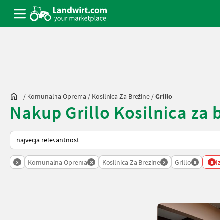
/
Komunalna Oprema
/
Kosilnica Za Brežine
/
Grillo
Nakup Grillo Kosilnica za b
Tako je razvrščeno na Landwirt.com
x
x
x
x
x
Komunalna Oprema
Kosilnica Za Brezine
Grillo
I