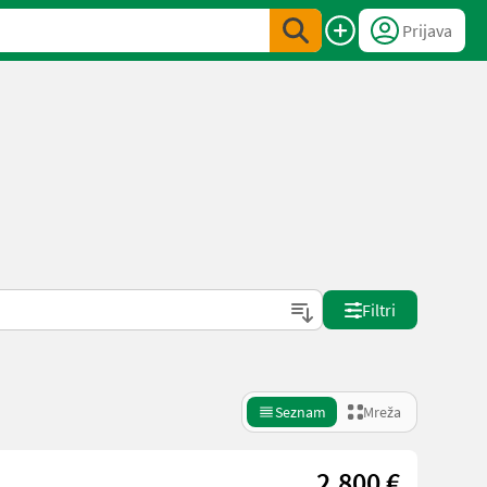
Prijava
Filtri
Seznam
Mreža
2.800 €