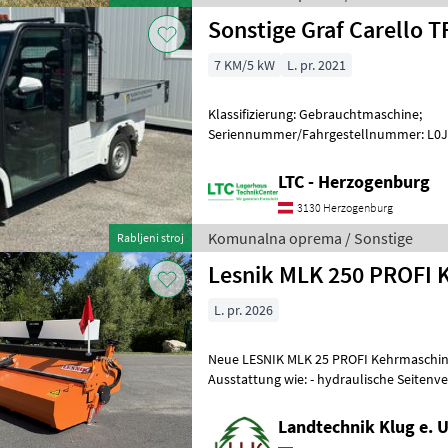
Sonstige Graf Carello T
7 KM/5 kW
L. pr. 2021
Klassifizierung: Gebrauchtmaschine;
Seriennummer/Fahrgestellnummer: L0
Vorbesitzer: 1; Weitere Maschinenmerkma
Straßenzula
LTC - Herzogenburg
3130 Herzogenburg
Komunalna oprema / Sonstige
Rabljeni stroj
Lesnik MLK 250 PROFI 
L. pr. 2026
Neue LESNIK MLK 25 PROFI Kehrmaschin
Ausstattung wie: - hydraulische Seitenverstellung ± 30° - Dreipunkt
KAT II - Schmutzsammelbehälter hydr.
Landtechnik Klug e. U