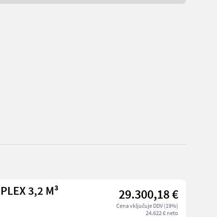
PLEX 3,2 M³
29.300,18 €
Cena vključuje DDV (19%)
24.622 € neto