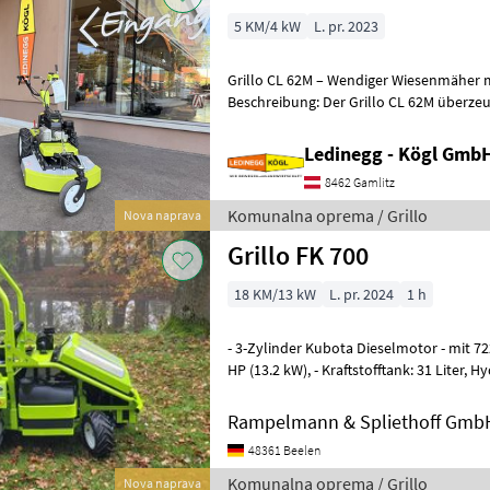
5 KM/4 kW
L. pr. 2023
Grillo CL 62M – Wendiger Wiesenmäher mit 62
Beschreibung: Der Grillo CL 62M überze
und Effizienz beim Mähen von
Ledinegg - Kögl GmbH
8462 Gamlitz
Komunalna oprema / Grillo
Nova naprava
Grillo FK 700
18 KM/13 kW
L. pr. 2024
1 h
- 3-Zylinder Kubota Dieselmotor - mit 722ccm³ Hubraum, Leistung 18
HP (13.2 kW), - Kraftstofftank: 31 Liter, Hydrauliktank: 6, 7 Liter, -
Antrieb: hydraulisch übe
Rampelmann & Spliethoff Gmb
48361 Beelen
Komunalna oprema / Grillo
Nova naprava