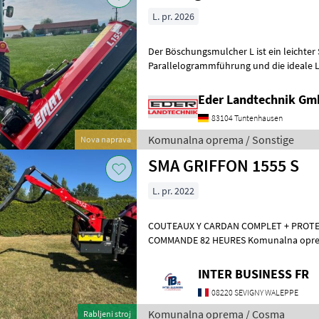
L. pr. 2026
Der Böschungsmulcher L ist ein leichter
Parallelogrammführung und die ideale L
geringerer Leistung (Ab 25 PS). Er eignet 
Eder Landtechnik G
83104 Tuntenhausen
Komunalna oprema / Sonstige
Nova naprava
SMA GRIFFON 1555 S
L. pr. 2022
COUTEAUX Y CARDAN COMPLET + PROTE
COMMANDE 82 HEURES Komu
INTER BUSINESS FR
08220 SEVIGNY WALEPPE
Komunalna oprema / Cosma
Rabljeni stroj