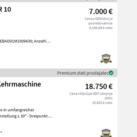
R 10
7.000 €
Cena z DDV/stroj iz
posredovalnice
6.194,69 € neto
JEBAD01M1009430; Anzahl
le: Mit europäischer
Premium zlati prodajalec
Kehrmaschine
18.750 €
Cena vključuje DDV (stopnja
20%)
15.625 € neto
e in umfangreicher
.