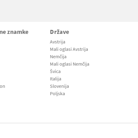
vne znamke
Države
Avstrija
Mali oglasi Avstrija
Nemčija
Mali oglasi Nemčija
Švica
Italija
son
Slovenija
Poljska