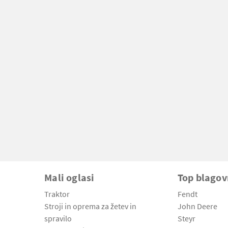
Mali oglasi
Top blago
Traktor
Fendt
Stroji in oprema za žetev in
John Deere
spravilo
Steyr