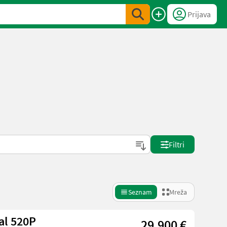
Prijava
Filtri
Seznam
Mreža
al 520P
29.900 €