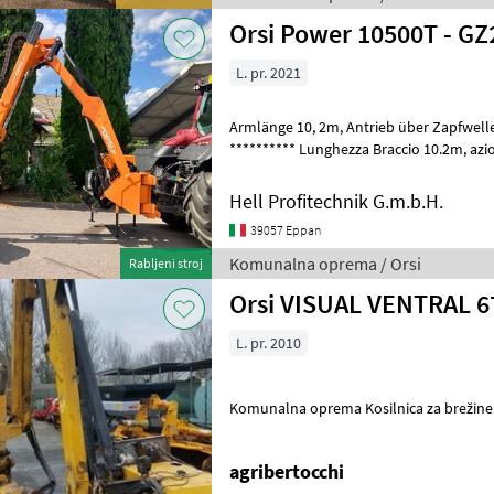
Orsi Power 10500T - GZ
L. pr. 2021
Armlänge 10, 2m, Antrieb über Zapfwelle, Autonome Steuerung,
********** Lunghezza Braccio 10.2m, azionamento con pto, comando
da Joystic separato. Tip Schlegel: Kladi
Hell Profitechnik G.m.b.H.
39057 Eppan
Komunalna oprema / Orsi
Rabljeni stroj
Orsi VISUAL VENTRAL 6
L. pr. 2010
Komunalna oprema Kosilnica za brežine
agribertocchi