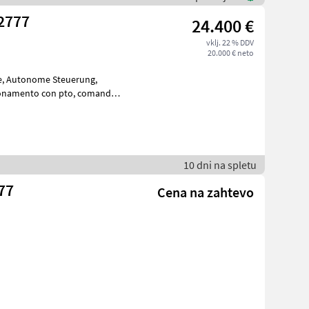
2777
24.400 €
vklj. 22 % DDV
20.000 € neto
10 dni na spletu
77
Cena na zahtevo