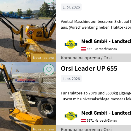
L. pr. 2026
Ventral Maschine zur besseren Sicht auf
aus. (Vorschwenkung neben Traktorkabine.) Für Traktore ab 60
2500kg Eigengewicht. Mulc
Medl GmbH - Landtec
3671 Marbach/Donau
Komunalna oprema / Orsi
Nova naprava
Orsi Leader UP 655
L. pr. 2026
Für Traktore ab 70Ps und 3500kg Eigengewicht. Mulch
105cm mit Universalschlegelmesser Ele
SMART-TRONIC EVO Mulchkopfschwimm
Medl GmbH - Landtec
3671 Marbach/Donau
Komunalna oprema / Orsi
Nova naprava