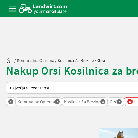
/
Komunalna Oprema
/
Kosilnica Za Brežine
/
Orsi
Nakup Orsi Kosilnica za br
Tako je razvrščeno na Landwirt.com
x
x
x
x
x
Komunalna Oprema
Kosilnica Za Brezine
Orsi
Izb