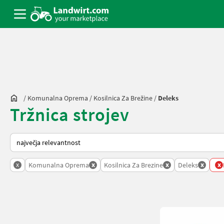
/
Komunalna Oprema
/
Kosilnica Za Brežine
/
Deleks
Tržnica strojev
Tako je razvrščeno na Landwirt.com
x
x
x
x
x
Komunalna Oprema
Kosilnica Za Brezine
Deleks