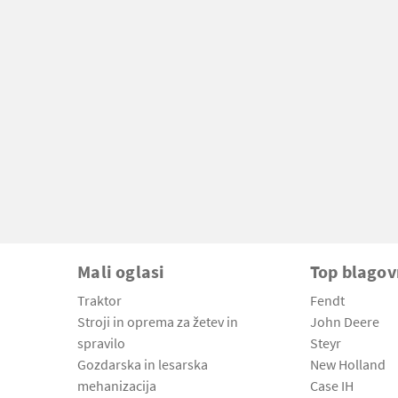
Mali oglasi
Top blago
Traktor
Fendt
Stroji in oprema za žetev in
John Deere
spravilo
Steyr
Gozdarska in lesarska
New Holland
mehanizacija
Case IH