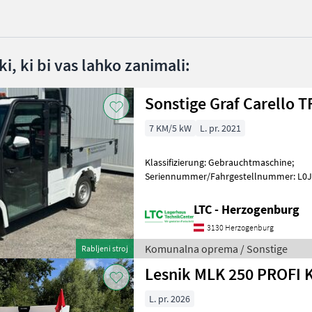
i, ki bi vas lahko zanimali:
Sonstige Graf Carello T
7 KM/5 kW
L. pr. 2021
Klassifizierung: Gebrauchtmaschine;
Seriennummer/Fahrgestellnummer: L0
Vorbesitzer: 1; Weitere Maschinenmerkma
Straßenzula
LTC - Herzogenburg
3130 Herzogenburg
Komunalna oprema / Sonstige
Rabljeni stroj
Lesnik MLK 250 PROFI 
L. pr. 2026