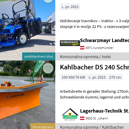
L. pr. 2023
Vzdrževanje travnikov – traktor - s 3-valjnim dizelskim motorjem
stopnje V in močjo 22 PS - z rezervoarjem prostornine 21 l - s
popolnoma hidravličnim krmiljenjem
Schwarzmayr Landtec
4971 Aurolzmünster
Komunalna oprema / Iseki
predstavitveni stroj
Kahlbacher DS 240 Sch
100 KM/74 kW
L. pr. 2023
270 cm
Arbeitsbreite in gerader Stellung: 270cm, bei 30°: 240cm, mi
Schneeblende Gummi, lagernd und sofort verfügbar. Wir bitten
telefonisch oder per Mail Ihren Besuch b
Lagerhaus-Technik St
5600 St. Johann
Komunalna oprema / Kahlbacher
Nova naprava