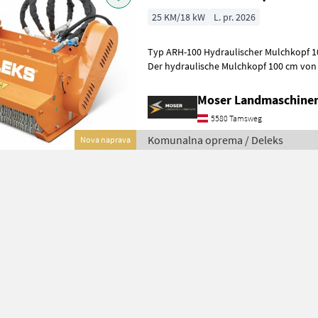
25 KM/18 kW
L. pr. 2026
Typ ARH-100 Hydraulischer Mulchkopf 100 cm für Bagger von 3–7 to
Der hydraulische Mulchkopf 100 cm von 
Mulchen von Gras, Büschen u
Moser Landmaschine
5580 Tamsweg
Komunalna oprema / Deleks
Nova naprava