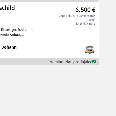
schild
6.500 €
Cena vključuje DDV (stopnja
20%)
5.416,67 € neto
it
Schwenkbereich +-30°, mit Schockventil, lagernd
. Johann
Premium zlati prodajalec