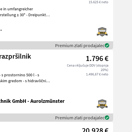
15.625 € neto
e in umfangreicher
.
Premium zlati prodajalec
azpršilnik
1.796 €
Cena vključuje DDV (stopnja
20%)
1.496,67 € neto
hnik GmbH - Aurolzmünster
Premium zlati prodajalec
20.928 €