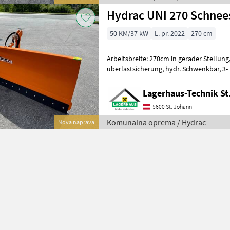
Hydrac UNI 270 Schnee
50 KM/37 kW
L. pr. 2022
270 cm
Arbeitsbreite: 270cm in gerader Stellung, Einteiliges Schild m
überlastsicherung, hydr. Schwenkbar, 3- Punkt Anbau,
Lagerhaus-Technik St
5600 St. Johann
Komunalna oprema / Hydrac
Nova naprava