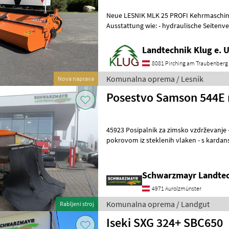
Neue LESNIK MLK 25 PROFI Kehrmaschin
Ausstattung wie: - hydraulische Seitenverstellung ± 30° - Dreipunkt
KAT II - Schmutzsammelbehälter hydr.
Landtechnik Klug e. U
8081 Pirching am Traubenberg
Komunalna oprema / Lesnik
Nova naprava
Posestvo Samson 544E r
45923 Posipalnik za zimsko vzdrževanje - s prostornino 500 l - s
pokrovom iz steklenih vlaken - s kardanskim gredom - s hidravličnim
odpiranjem lopute - z osve
Schwarzmayr Landtec
4971 Aurolzmünster
Komunalna oprema / Landgut
Rabljeni stroj
Iseki SXG 324+ SBC650