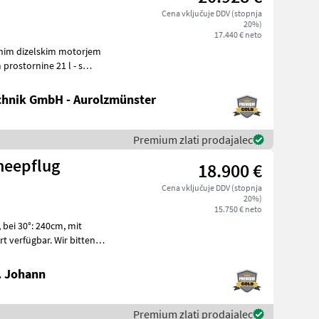
Cena vključuje DDV (stopnja
20%)
17.440 € neto
hnik GmbH - Aurolzmünster
Premium zlati prodajalec
neepflug
18.900 €
Cena vključuje DDV (stopnja
20%)
15.750 € neto
t
e
. Johann
Premium zlati prodajalec