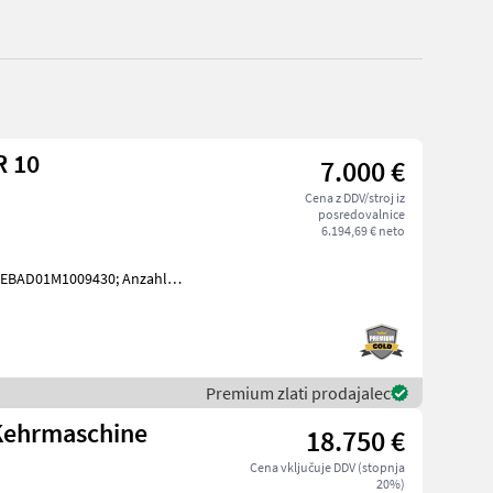
R 10
7.000 €
Cena z DDV/stroj iz
posredovalnice
6.194,69 € neto
JEBAD01M1009430; Anzahl
le: Mit europäischer
Premium zlati prodajalec
Kehrmaschine
18.750 €
Cena vključuje DDV (stopnja
20%)