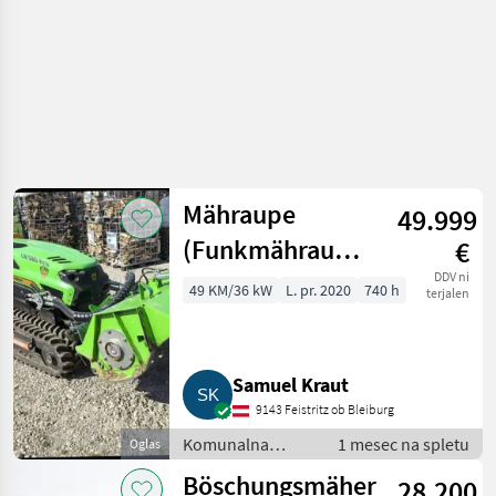
Mähraupe
49.999
(Funkmähraupe)
€
MDB LV 500 Pro
DDV ni
49 KM/36 kW
L. pr. 2020
740 h
terjalen
Samuel Kraut
9143 Feistritz ob Bleiburg
Komunalna
1 mesec na spletu
Oglas
oprema /
Böschungsmäher
28.200
Kosilnica za