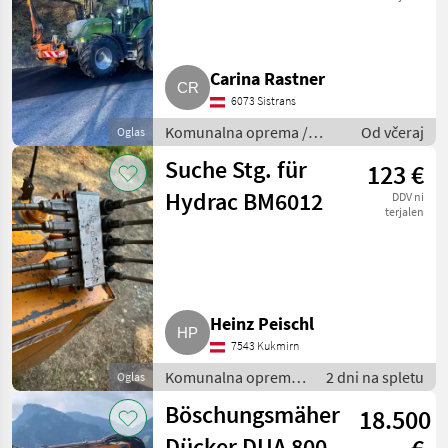
Carina Rastner
6073 Sistrans
Komunalna oprema /
Od včeraj
Oglas
Kosilnica za brežine
Suche Stg. für
123 €
Hydrac BM6012
DDV ni
terjalen
Heinz Peischl
7543 Kukmirn
Komunalna oprema
2 dni na spletu
Oglas
/ Kosilnica za brežine
Böschungsmäher
18.500
Dücker DUA 800