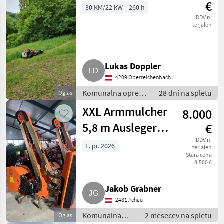
brežine
€
30 KM/22 kW
260 h
DDV ni
terjalen
Lukas Doppler
4209 Oberreichenbach
Komunalna oprema
28 dni na spletu
Oglas
/ Kosilnica za
XXL Armmulcher
8.000
brežine
5,8 m Ausleger,
€
1,25 m
DDV ni
L. pr. 2026
terjalen
Stara cena
Häckselkopf
8.500 €
Jakob Grabner
2481 Achau
Komunalna
2 mesecev na spletu
Oglas