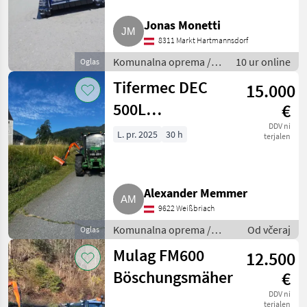
Mulag
6
Jonas Monetti
8311 Markt Hartmannsdorf
AS
2
Komunalna oprema /
10 ur online
Oglas
Kosilnica za brežine
Tifermec DEC
Hydrac
2
15.000
500L
€
Tifermec
2
Böschungsmäher,
DDV ni
L. pr. 2025
30 h
terjalen
Prikaži
Mulcher
vse
(19)
Alexander Memmer
MARKETPLACE
9622 Weißbriach
Ponudbe
Mali
Marketplace
Komunalna oprema /
Od včeraj
Oglas
trgovcev
oglasi
Kosilnica za brežine
Mulag FM600
12.500
Böschungsmäher
€
DDV ni
terjalen