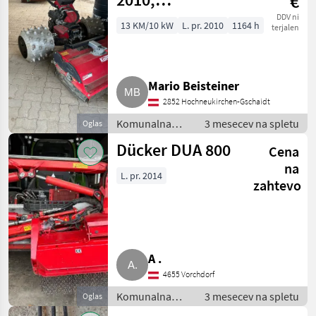
€
Schlegelmäher
DDV ni
13 KM/10 kW
L. pr. 2010
1164 h
terjalen
Mario Beisteiner
2852 Hochneukirchen-Gschaidt
Komunalna
3 mesecev na spletu
Oglas
oprema /
Dücker DUA 800
Cena
Kosilnica za
brežine
na
L. pr. 2014
zahtevo
A .
4655 Vorchdorf
Komunalna
3 mesecev na spletu
Oglas
oprema /