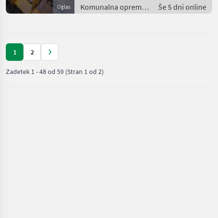
Komunalna oprema
Še 5 dni online
Oglas
/ Kosilnica za
brežine
1
2
Zadetek
1
-
48
od
59
(Stran 1 od 2)