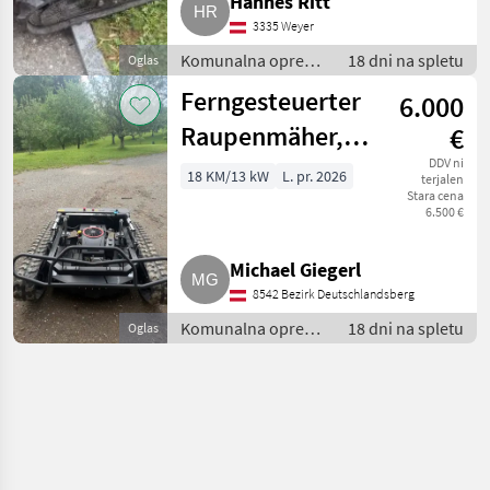
Hannes Ritt
3335 Weyer
Komunalna oprema
18 dni na spletu
Oglas
/ Kosilnica za
Ferngesteuerter
6.000
brežine
Raupenmäher,
€
Mähroboter,
DDV ni
18 KM/13 kW
L. pr. 2026
terjalen
Stara cena
Böschungsmäher
6.500 €
Michael Giegerl
8542 Bezirk Deutschlandsberg
Komunalna oprema
18 dni na spletu
Oglas
/ Kosilnica za
brežine