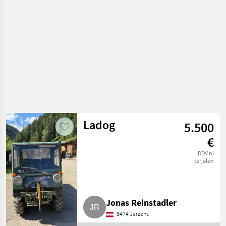
Kosilnica za
brežine
Ladog
5.500
€
DDV ni
terjalen
Jonas Reinstadler
6474 Jerzens