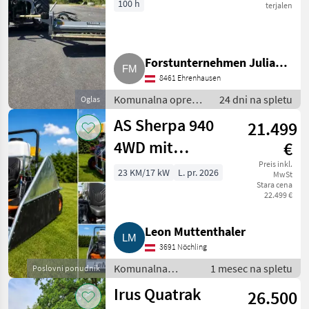
100 h
terjalen
Forstunternehmen Julian
8461 Ehrenhausen
Macek
Komunalna oprema
24 dni na spletu
Oglas
/ Kosilnica za
AS Sherpa 940
21.499
brežine
4WD mit
€
Reihenspritzanlage
Preis inkl.
23 KM/17 kW
L. pr. 2026
MwSt
Stara cena
und
22.499 €
Christbaumverbau
Leon Muttenthaler
3691 Nöchling
Komunalna
1 mesec na spletu
Poslovni ponudnik
oprema /
Irus Quatrak
26.500
Kosilnica za