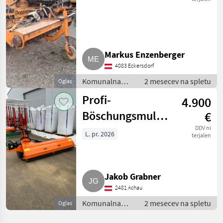
Markus Enzenberger
4083 Eckersdorf
Komunalna
2 mesecev na spletu
Oglas
oprema /
Profi-
4.900
Kosilnica za
brežine
Böschungsmulcher
€
2,40 m,
DDV ni
L. pr. 2026
terjalen
seitlicher
Versatz, 90°/55°
Jakob Grabner
2481 Achau
Komunalna
2 mesecev na spletu
Oglas
oprema /