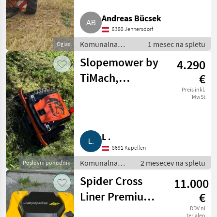
Andreas Bücsek
8380 Jennersdorf
Komunalna
1 mesec na spletu
Oglas
oprema /
Slopemower by
4.290
Kosilnica za
brežine
TiMach,
€
Böschungsmäher,
Preis inkl.
MwSt
Mähraupe
L .
8691 Kapellen
Komunalna
2 mesecev na spletu
Poslovni ponudnik
oprema /
Spider Cross
11.000
Kosilnica za
brežine
Liner Premium,
€
ferngesteuerter
DDV ni
terjalen