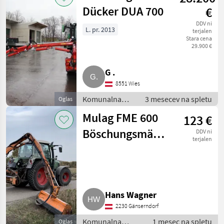
brežine
Dücker DUA 700
€
DDV ni
L. pr. 2013
terjalen
Stara cena
29.900 €
G .
8551 Wies
Komunalna
3 mesecev na spletu
Oglas
oprema /
Mulag FME 600
123 €
Kosilnica za
brežine
Böschungsmäher,
DDV ni
terjalen
Auslegermäher,
6,8 m
Hans Wagner
2230 Gänserndorf
Komunalna
1 mesec na spletu
Oglas