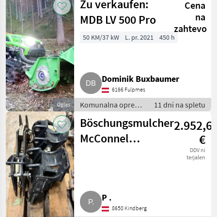
Zu verkaufen:
Cena
na
MDB LV 500 Pro
zahtevo
50 KM/37 kW
L. pr. 2021
450 h
Dominik Buxbaumer
6166 Fulpmes
Komunalna oprema
11 dni na spletu
Oglas
/ Kosilnica za
Böschungsmulcher
2.952,6
brežine
McConnel
€
Anbauteile Claas
DDV ni
terjalen
Cebis 660
P .
8650 Kindberg