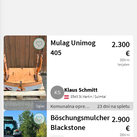
Mulag Unimog
2.300
405
€
DDV ni
terjalen
Klaus Schmitt
8543 St.Martin / Sulmtal
Komunalna oprema
23 dni na spletu
Oglas
/ Kosilnica za
Böschungsmulcher
2.900
brežine
Blackstone
€
DDV ni