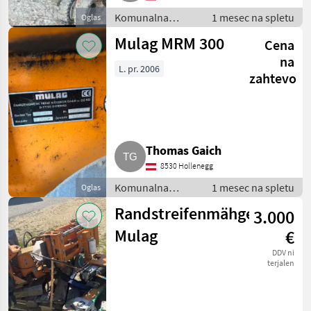
Komunalna
1 mesec na spletu
Oglas
oprema /
Mulag MRM 300
Cena
Kosilnica za
brežine
na
L. pr. 2006
zahtevo
Thomas Gaich
8530 Hollenegg
Komunalna
1 mesec na spletu
Oglas
oprema /
Randstreifenmähgerät
3.000
Kosilnica za
brežine
Mulag
€
DDV ni
terjalen