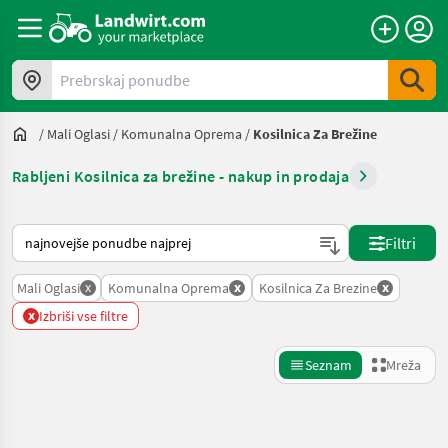
Prebrskaj ponudbe
/
Mali Oglasi
/
Komunalna Oprema
/
Kosilnica Za Brežine
Rabljeni Kosilnica za brežine - nakup in prodaja
Tako je razvrščeno na Landwirt.com
Filtri
x
x
x
Mali Oglasi
Komunalna Oprema
Kosilnica Za Brezine
x
Izbriši vse filtre
Seznam
Mreža