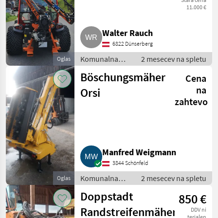
und Mulchkopf
11.000 €
Walter Rauch
6822 Dünserberg
Komunalna
2 mesecev na spletu
Oglas
oprema /
Böschungsmäher
Cena
Kosilnica za
brežine
na
Orsi
zahtevo
Manfred Weigmann
3844 Schönfeld
Komunalna
2 mesecev na spletu
Oglas
oprema /
Doppstadt
850 €
Kosilnica za
brežine
Randstreifenmäher
DDV ni
terjalen