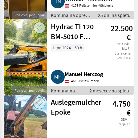
4153 Peilstein im Mühlviertel
Komunalna oprema
25 dni na spletu
Poslovni ponudnik
/ Kosilnica za
Hydrac TI 120
22.500
brežine
BM-5010 F
€
Böschungsmäher
Preis inkl.
L. pr. 2024
50 h
MwSt
Stara cena
28.500 €
Manuel Herczog
4616 Weisskirchen
Komunalna
2 mesecev na spletu
Poslovni ponudnik
oprema /
Auslegemulcher
4.750
Kosilnica za
brežine
Epoke
€
DDV ni
terjalen