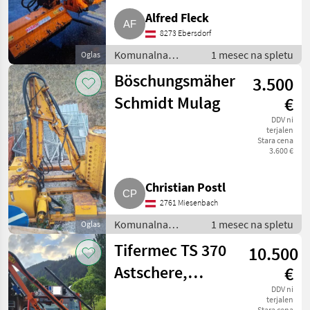
Alfred Fleck
8273 Ebersdorf
Komunalna
1 mesec na spletu
Oglas
oprema /
Böschungsmäher
3.500
Kosilnica za
brežine
Schmidt Mulag
€
DDV ni
terjalen
Stara cena
3.600 €
Christian Postl
2761 Miesenbach
Komunalna
1 mesec na spletu
Oglas
oprema /
Tifermec TS 370
10.500
Kosilnica za
brežine
Astschere,
€
Doppelmesserbalken
DDV ni
terjalen
Stara cena