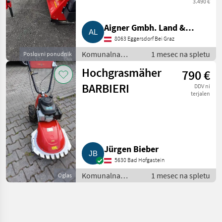
3.490 €
Aigner Gmbh. Land &
8063 Eggersdorf Bei Graz
Gartentechnik, Agrar
Komunalna
1 mesec na spletu
Poslovni ponudnik
oprema /
Hochgrasmäher
790 €
Kosilnica za
brežine
BARBIERI
DDV ni
terjalen
Jürgen Bieber
5630 Bad Hofgastein
Komunalna
1 mesec na spletu
Oglas
oprema /
Kosilnica za
brežine