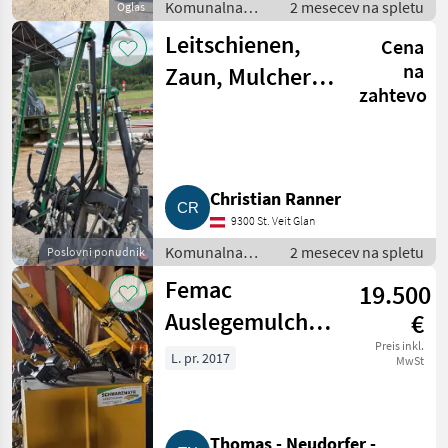
Komunalna
2 mesecev na spletu
Oglas
oprema /
Leitschienen,
Cena
Kosilnica za
brežine
na
Zaun, Mulcher,
zahtevo
Sträucher-
Heckenschneider
Christian Ranner
9300 St. Veit Glan
Komunalna
2 mesecev na spletu
Poslovni ponudnik
oprema /
Femac
19.500
Kosilnica za
brežine
Auslegemulcher
€
VFR 8T
Preis inkl.
L. pr. 2017
MwSt
Thomas - Neudorfer -