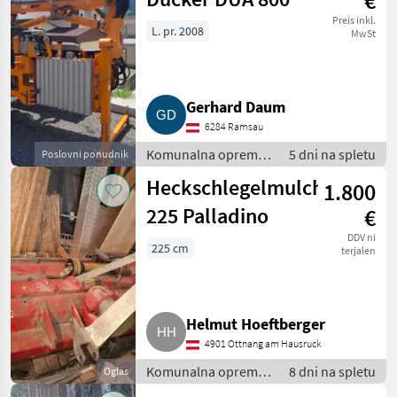
€
Preis inkl.
L. pr. 2008
MwSt
Gerhard Daum
6284 Ramsau
Komunalna oprema
5 dni na spletu
Poslovni ponudnik
/ Kosilnica za brežine
Heckschlegelmulcher
1.800
225 Palladino
€
DDV ni
225 cm
terjalen
Helmut Hoeftberger
4901 Ottnang am Hausruck
Komunalna oprema
8 dni na spletu
Oglas
/ Kosilnica za brežine