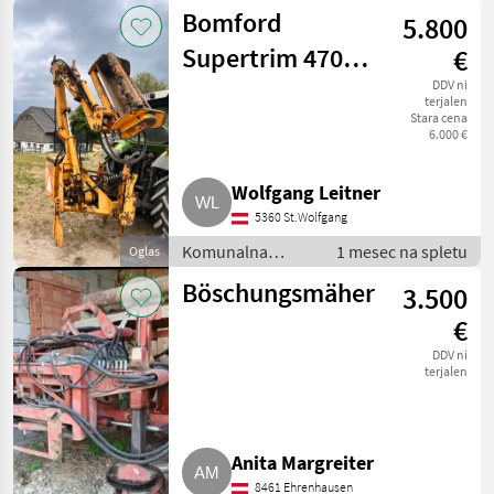
oprema /
Bomford
5.800
Kosilnica za
brežine
Supertrim 470,
€
Böschungsmäher
DDV ni
terjalen
Stara cena
6.000 €
Wolfgang Leitner
5360 St.Wolfgang
Komunalna
1 mesec na spletu
Oglas
oprema /
Böschungsmäher
3.500
Kosilnica za
brežine
€
DDV ni
terjalen
Anita Margreiter
8461 Ehrenhausen