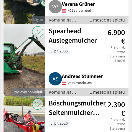
Verena Grüner
4211 alberndorf
Komunalna
1 mesec na spletu
Oglas
oprema /
Spearhead
6.900
Kosilnica za
brežine
Auslegemulcher
€
Preis inkl.
L. pr. 2005
MwSt
Stara cena
7.900 €
Andreas Stummer
2440 Moosbrunn
Komunalna
1 mesec na spletu
Poslovni ponudnik
oprema /
Böschungsmulcher,
2.390
Kosilnica za
brežine
Seitenmulcher
€
AGM Panex
Preis inkl.
L. pr. 2026
MwSt
Stara cena
MHR/MPHR