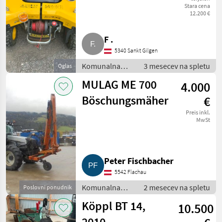
Stara cena
Hangmäher
12.200 €
F .
5340 Sankt Gilgen
Komunalna
3 mesecev na spletu
Oglas
oprema /
MULAG ME 700
4.000
Kosilnica za
brežine
Böschungsmäher
€
Preis inkl.
MwSt
Peter Fischbacher
5542 Flachau
Komunalna
2 mesecev na spletu
Poslovni ponudnik
oprema /
Köppl BT 14,
10.500
Kosilnica za
brežine
2010,