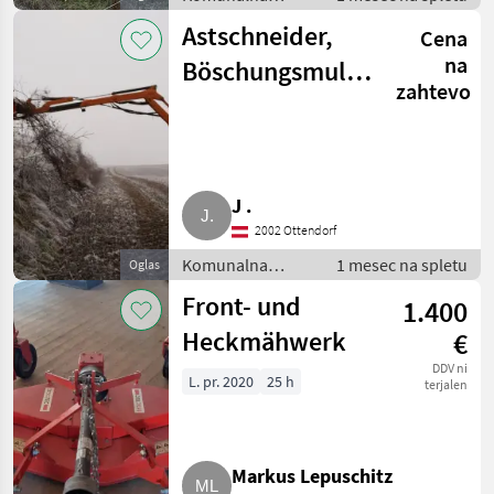
oprema /
Astschneider,
Cena
Kosilnica za
brežine
na
Böschungsmulcher
zahtevo
Spearhead
Twiga 6.000
Teleskop
J .
2002 Ottendorf
Komunalna
1 mesec na spletu
Oglas
oprema /
Front- und
1.400
Kosilnica za
brežine
Heckmähwerk
€
DDV ni
L. pr. 2020
25 h
terjalen
Markus Lepuschitz