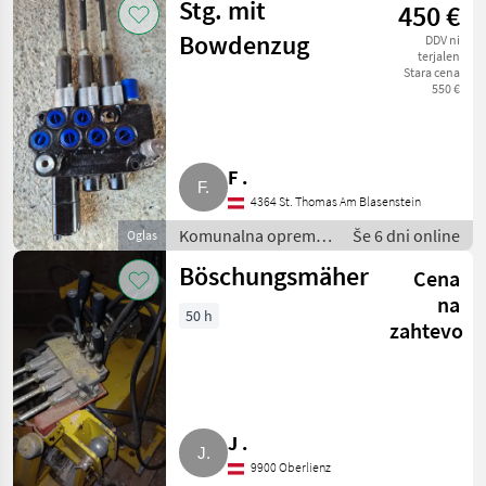
Stg. mit
450 €
Kosilnica za
brežine
Bowdenzug
DDV ni
terjalen
Stara cena
550 €
F .
4364 St. Thomas Am Blasenstein
Komunalna oprema
Še 6 dni online
Oglas
/ Kosilnica za
Böschungsmäher
Cena
brežine
na
50 h
zahtevo
J .
9900 Oberlienz