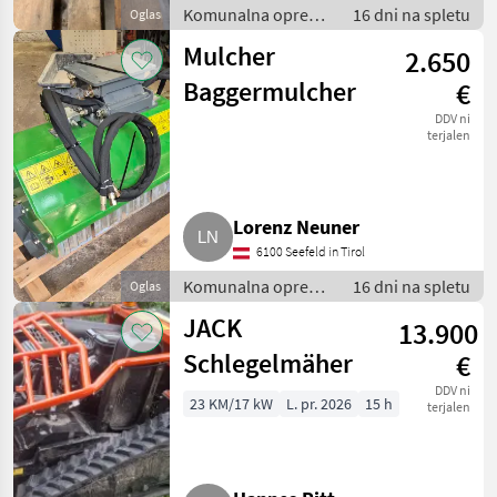
Komunalna oprema
16 dni na spletu
Oglas
/ Kosilnica za
Mulcher
2.650
brežine
Baggermulcher
€
DDV ni
terjalen
Lorenz Neuner
6100 Seefeld in Tirol
Komunalna oprema
16 dni na spletu
Oglas
/ Kosilnica za
JACK
13.900
brežine
Schlegelmäher
€
DDV ni
23 KM/17 kW
L. pr. 2026
15 h
terjalen