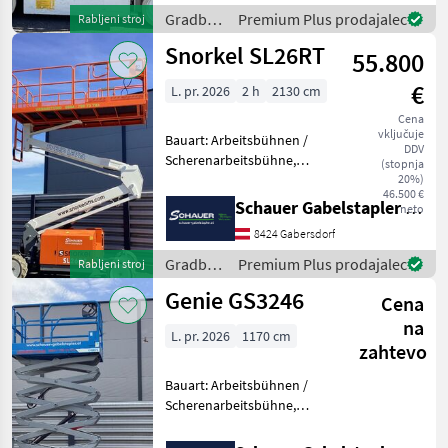
Vollgummi Einfach 8
Gradbeni
Premium Plus prodajalec
Rabljeni stroj
stroji /
Snorkel SL26RT
55.800
JLG
€
L. pr. 2026
2 h
2130 cm
Cena
vključuje
Bauart: Arbeitsbühnen /
DDV
Scherenarbeitsbühne,
(stopnja
Tragkraft: 680kg, Hubhöhe:
20%)
46.500 €
8000mm, Bauhöhe:
Schauer Gabelstapler GmbH
neto
2600mm, Batterie: Starter
8424 Gabersdorf
12V , Sonderausstattung: CE
Zertifikat, Edelstahl
Gradbeni
Premium Plus prodajalec
Rabljeni stroj
stroji /
Genie GS3246
Cena
Snorkel
na
L. pr. 2026
1170 cm
zahtevo
Bauart: Arbeitsbühnen /
Scherenarbeitsbühne,
Tragkraft: 318kg, Hubhöhe:
9600mm, Bauhöhe: