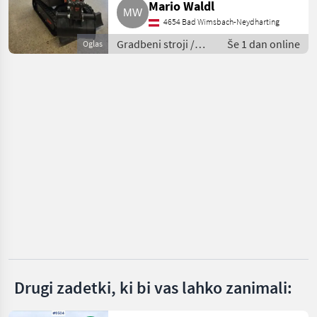
Mario Waldl
4654 Bad Wimsbach-Neydharting
Bobcat
Gradbeni stroji /
Še 1 dan online
Oglas
Kubota
Mini bager
Wacker
Rhinoceros
Prikaži
vse
(37)
MARKETPLACE
Ponudbe
Mali
Marketplace
trgovcev
oglasi
Drugi zadetki, ki bi vas lahko zanimali: