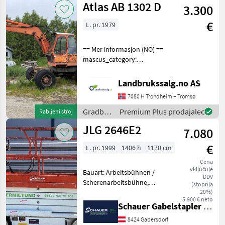
Atlas AB 1302 D
3.300
€
L. pr. 1979
== Mer informasjon (NO) ==
mascus_category:
excavators Please provide
reference number upon
Landbrukssalg.no AS
request: 9504 See
7080 H Trondheim – Tromsø
en.landbrukssalg.no/9504
for more images Specificati
Gradbeni
Premium Plus prodajalec
Rabljeni stroj
stroji /
JLG 2646E2
7.080
Atlas
€
L. pr. 1999
1406 h
1170 cm
Cena
vključuje
Bauart: Arbeitsbühnen /
DDV
Scherenarbeitsbühne,
(stopnja
Tragkraft: 340kg, Hubhöhe:
20%)
5.900 € neto
7920mm, Batterie: Trojan
Schauer Gabelstapler GmbH
PzS 6V 225Ah Zustand: 60 -
8424 Gabersdorf
80%, Bereifung vorne: