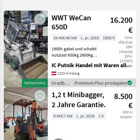
iskanje
WWT WeCan
16.200
Kategorija
Država
Filtri
4
650D
€
54 KM/40 kW
L. pr. 2016
1900 h
Cena
Prikaži 2
TRENUTNA
Ponastavi
vključuje
POT
rezultatov
DDV
1900h gabel und schafel
(stopnja
Gradbena
nutzlast 650kg 2800kg
20%)
tehnika
eigengewicht Kabiene mit
13.500 €
IC Putnik Handel mit Waren alle Art
neto
Gradbeni
heizung Gradbeni stroji Mini
Stroji
bager
2325 Himberg
Mini
Gradbeni
Premium Plus prodajalec
Rabljeni stroj
Bager
stroji /
1,2 t Minibagger,
Wwt
8.500
WWT
2 Jahre Garantie.
€
IZBERITE
KATEGORIJO
DDV ni
9 KM/7 kW
L. pr. 2026
1 h
terjalen
WWT
Takeuchi