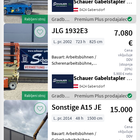
Schauer Gabelstapler GmbH
2530mm, Batterie: Trojan 6V
8424 Gabersdorf
228Ah Zustand: Neu,
Bereifung vorne: Vollgummi
Gradbeni
Premium Plus prodajalec
Rabljeni stroj
E
stroji /
JLG 1932E3
7.080
Genie
€
L. pr. 2002
723 h
825 cm
Cena
vključuje
Bauart: Arbeitsbühnen /
DDV
Scherenarbeitsbühne,
(stopnja
Tragkraft: 230kg, Hubhöhe:
20%)
5.900 € neto
5800mm, Bauhöhe:
Schauer Gabelstapler GmbH
2135mm, Batterie: Trojan
8424 Gabersdorf
PzS 24V Zustand: Neu,
Bereifung vorne: Bandagen
Gradbeni
Premium Plus prodajalec
Rabljeni stroj
Ein
stroji /
Sonstige A15 JE
15.000
JLG
€
L. pr. 2014
48 h
1500 cm
Cena
vključuje
Bauart: Arbeitsbühnen /
DDV
Gelenkarbeitsbühne,