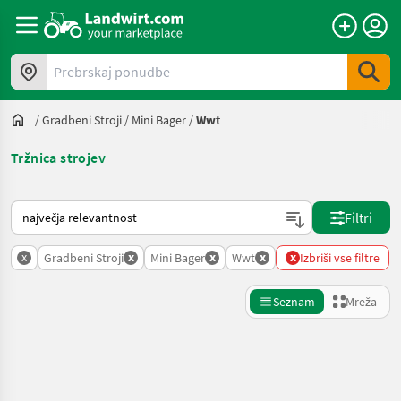
Prebrskaj ponudbe
/
Gradbeni Stroji
/
Mini Bager
/
Wwt
Tržnica strojev
Tako je razvrščeno na Landwirt.com
Filtri
x
x
x
x
x
Gradbeni Stroji
Mini Bager
Wwt
Izbriši vse filtre
Seznam
Mreža
Natančnejše