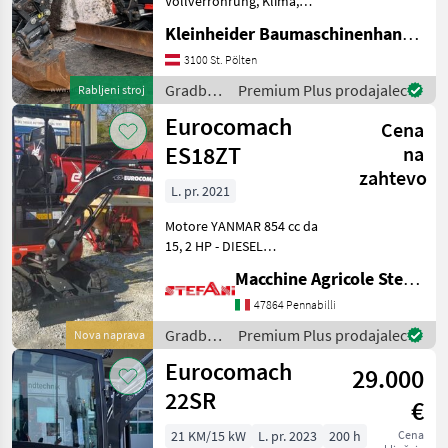
Vollverrohrung, Klima,
Takeuchi
Taklok Kupplungen,
Kleinheider Baumaschinenhandel GmbH.
Powertilt Rädlinger BJ 2022
mit hydr. SW Lehnhof HS 03,
3100 St. Pölten
Bobcat
1 Böschungslöffel, 2
Gradbeni
Premium Plus prodajalec
Rabljeni stroj
Tieflöffel Gradbeni
Kubota
stroji /
Eurocomach
Cena
Eurocomach
ES18ZT
na
Wacker
zahtevo
L. pr. 2021
Rhinoceros
Motore YANMAR 854 cc da
Prikaži
15, 2 HP - DIESEL
vse
raffreddato ad acqua.
(37)
Macchine Agricole Stefani Luciano
Motore a norma Stage 5 -
Tier 4 Final. Impianto
47864 Pennabilli
MARKETPLACE
idraulico centro aperto.
Gradbeni
Premium Plus prodajalec
Nova naprava
Pompa idraulica a portata
Ponudbe
Mali
stroji /
Marketplace
Eurocomach
var
trgovcev
oglasi
29.000
Eurocomach
22SR
€
21 KM/15 kW
L. pr. 2023
200 h
Cena