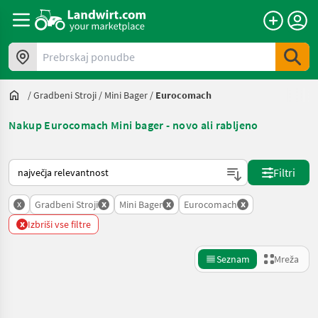
Prebrskaj ponudbe
/
Gradbeni Stroji
/
Mini Bager
/
Eurocomach
Nakup Eurocomach Mini bager - novo ali rabljeno
Tako je razvrščeno na Landwirt.com
Filtri
x
x
x
x
Gradbeni Stroji
Mini Bager
Eurocomach
x
Izbriši vse filtre
Seznam
Mreža