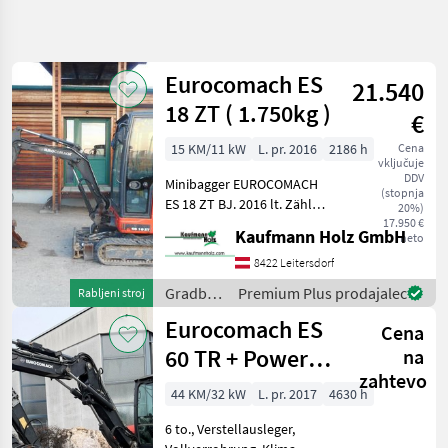
Natančnejše
iskanje
Eurocomach ES
21.540
Kategorija
Država
Filtri
4
18 ZT ( 1.750kg )
€
15 KM/11 kW
L. pr. 2016
2186 h
Cena
Prikaži 9
TRENUTNA
Ponastavi
vključuje
POT
rezultatov
DDV
Minibagger EUROCOMACH
(stopnja
Gradbena
ES 18 ZT BJ. 2016 lt. Zähler
20%)
tehnika
2.186 Stunden 1.750 KG 11,
17.950 €
Kaufmann Holz GmbH
neto
Gradbeni
2 KW Schnellwechsler MS 01
Stroji
hydr. Böschungslöffel
8422 Leitersdorf
Tieflöff
Mini
Gradbeni
Premium Plus prodajalec
Rabljeni stroj
Bager
stroji /
Eurocomach ES
Eurocomach
Cena
Eurocomach
60 TR + Powertilt
na
IZBERITE
zahtevo
HS 03
KATEGORIJO
44 KM/32 kW
L. pr. 2017
4630 h
Eurocomach
6 to., Verstellausleger,