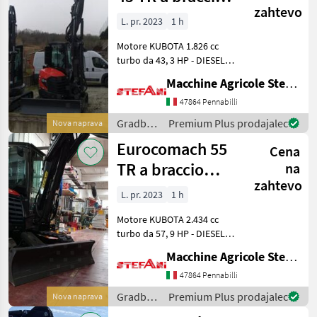
zahtevo
triplice
L. pr. 2023
1 h
Motore KUBOTA 1.826 cc
turbo da 43, 3 HP - DIESEL
raffreddato a liquido.
Macchine Agricole Stefani Luciano
Motore con filtro DPF
(antiparticolato) a norma
47864 Pennabilli
Stage 5 - Tier 4 Final.
Gradbeni
Premium Plus prodajalec
Nova naprava
Sistema di raffredd
stroji /
Eurocomach 55
Cena
Eurocomach
TR a braccio
na
zahtevo
triplice
L. pr. 2023
1 h
Motore KUBOTA 2.434 cc
turbo da 57, 9 HP - DIESEL
raffreddato a liquido.
Macchine Agricole Stefani Luciano
Motore con filtro DPF
(antiparticolato) a norma
47864 Pennabilli
Stage 5 - Tier 4 Final.
Gradbeni
Premium Plus prodajalec
Nova naprava
Sistema di raffred
stroji /