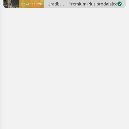
Tier 4 Final. Impianto
Gradbeni
Premium Plus prodajalec
Nova naprava
idraulico Load Sensing co
stroji /
Eurocomach