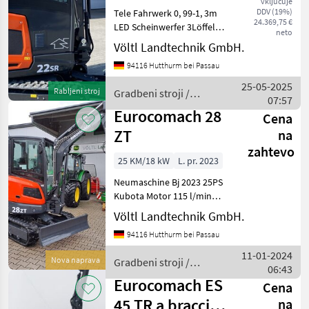
vključuje
DDV (19%)
Tele Fahrwerk 0, 99-1, 3m
24.369,75 €
LED Scheinwerfer 3Löffel
neto
Tieflöffel 300mm 600mm
Völtl Landtechnik GmbH.
Grabenwanne 1200mm
94116 Hutthurm bei Passau
Hydr. schwenkbar , AUX 1
und 2 vorbereitet, einfache
25-05-2025
Rabljeni stroj
Gradbeni stroji /
Nachrüstung von H
07:57
Eurocomach
Eurocomach 28
Cena
ZT
na
zahtevo
25 KM/18 kW
L. pr. 2023
Neumaschine Bj 2023 25PS
Kubota Motor 115 l/min
Loadsensing Kolbenpumpe
Völtl Landtechnik GmbH.
maximale Grabtiefe 2, 66m
94116 Hutthurm bei Passau
Gesamthöhe 2, 53m
Außenbreite 2, 55 (280mm
11-01-2024
Nova naprava
Gradbeni stroji /
Gummikette) Hubkraft über
06:43
Eurocomach
Eurocomach ES
Cena
45 TR a braccio
na