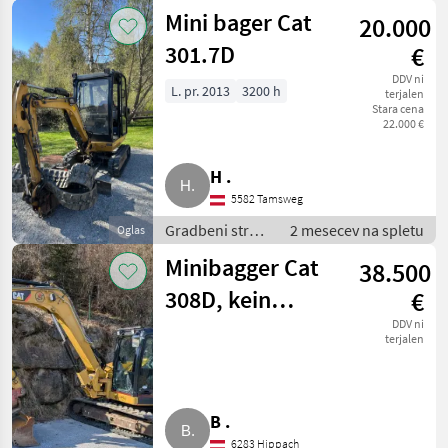
Mini bager
Mini bager Cat
20.000
301.7D
€
DDV ni
L. pr. 2013
3200 h
terjalen
Stara cena
22.000 €
H .
5582 Tamsweg
Gradbeni stroji
2 mesecev na spletu
Oglas
/ Mini bager
Minibagger Cat
38.500
308D, kein
€
Takeuchi,
DDV ni
terjalen
Kubota Cat 308D
B .
6283 Hippach