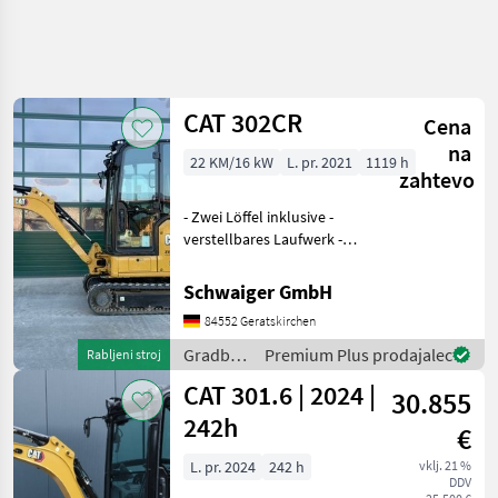
CAT 302CR
Cena
na
22 KM/16 kW
L. pr. 2021
1119 h
zahtevo
- Zwei Löffel inklusive -
verstellbares Laufwerk -
Powertilt Gradbeni stroji
Mini bager
Schwaiger GmbH
84552 Geratskirchen
Gradbeni
Premium Plus prodajalec
Rabljeni stroj
stroji /
CAT 301.6 | 2024 |
30.855
CAT
242h
€
L. pr. 2024
242 h
vklj. 21 %
DDV