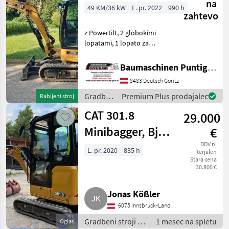
na
49 KM/36 kW
L. pr. 2022
990 h
zahtevo
z Powertilt, 2 globokimi
lopatami, 1 lopato za
nasipe Referenčna številka:
13826 Baumaschinen
Baumaschinen Puntigam GmbH
Puntigam GmbH Naša
8483 Deutsch Goritz
specialnost: nakup –
prodaja – najem gradbenih
Gradbeni
Premium Plus prodajalec
Rabljeni stroj
stroj
stroji /
CAT 301.8
29.000
CAT
Minibagger, Bj.
€
2020, nur 835
DDV ni
L. pr. 2020
835 h
terjalen
Stara cena
Bstd.
30.800 €
Jonas Kößler
6075 Innsbruck-Land
Gradbeni stroji /
1 mesec na spletu
Oglas