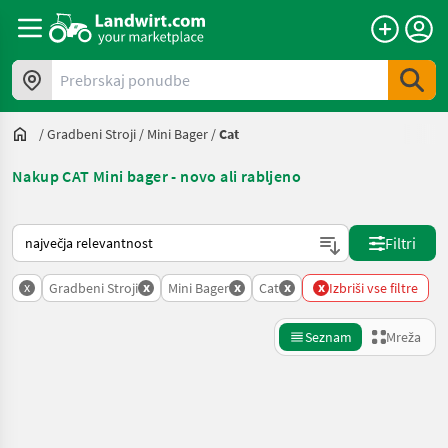
Prebrskaj ponudbe
/
Gradbeni Stroji
/
Mini Bager
/
Cat
Nakup CAT Mini bager - novo ali rabljeno
Tako je razvrščeno na Landwirt.com
Filtri
x
x
x
x
x
Gradbeni Stroji
Mini Bager
Cat
Izbriši vse filtre
Seznam
Mreža
Natančnejše