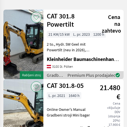
iskanje
CAT 301.8
Cena
Kategorija
Država
Filtri
4
Powertilt
na
zahtevo
21 KM/15 kW
L. pr. 2023
1200 h
Prikaži 18
TRENUTNA
Ponastavi
POT
rezultatov
2 to., Hydr. SW Geel mit
Gradbena
Powertilt (neu in 2026),
tehnika
Hammer- u. Greiferleitung
Kleinheider Baumaschinenhandel GmbH.
Gradbeni
2x doppelwirkend, Hydr. SW
Stroji
Leitung, 3 Löffel Gradbeni
3100 St. Pölten
stroji Mini bager
Mini
Gradbeni
Premium Plus prodajalec
Rabljeni stroj
Bager
stroji /
CAT 301.8-05
Cat
21.480
CAT
€
L. pr. 2021
1640 h
IZBERITE
KATEGORIJO
Cena
vključuje
Online Owner's Manual
CAT
DDV
Gradbeni stroji Mini bager
(stopnja
20%)
Takeuchi
17.900 €