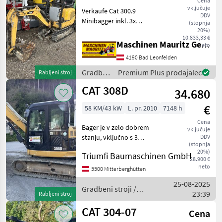
Cena
vključuje
Verkaufe Cat 300.9
DDV
Minibagger inkl. 3x
(stopnja
Löffelöffel, 1x DW
20%)
10.833,33 €
Hydraulikkreis vorne,
Maschinen Mauritz GesmbH
neto
abgelesene Stunden, sofort
4190 Bad Leonfelden
einsatzbereit, gute Ketten
Weitere Anbaugeräte auf
Gradbeni
Premium Plus prodajalec
Rabljeni stroj
Lage
stroji /
CAT 308D
34.680
CAT
€
58 KM/43 kW
L. pr. 2010
7148 h
Cena
Bager je v zelo dobrem
vključuje
stanju, vključno s 3
DDV
(stopnja
lopatami. Možna menjava!
20%)
Triumfi Baumaschinen GmbH
Gradbeni stroji Mini bager
28.900 €
neto
5500 Mitterberghütten
25-08-2025
Gradbeni stroji /
23:39
Rabljeni stroj
CAT
CAT 304-07
Cena