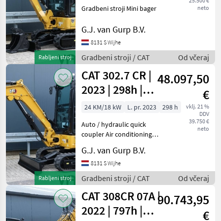
25.500 €
Gradbeni stroji Mini bager
neto
G.J. van Gurp B.V.
8131 S Wijhe
Gradbeni stroji / CAT
Od včeraj
Rabljeni stroj
CAT 302.7 CR |
48.097,50
2023 | 298h |
€
Airco |
24 KM/18 kW
L. pr. 2023
298 h
vklj. 21 %
DDV
39.750 €
Auto / hydraulic quick
neto
coupler Air conditioning
Rotating beacon Gradbeni
G.J. van Gurp B.V.
stroji Mini bager
8131 S Wijhe
Gradbeni stroji / CAT
Od včeraj
Rabljeni stroj
CAT 308CR 07A |
90.743,95
2022 | 797h |
€