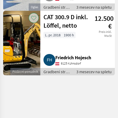
Gradbeni stroji
3 mesecev na spletu
Oglas
/ Mini bager
CAT 300.9 D inkl.
12.500
Löffel, netto
€
Preis inkl.
L. pr. 2018
1900 h
MwSt
Friedrich Hojesch
9125 Kühnsdorf
Gradbeni stroji
3 mesecev na spletu
Poslovni ponudnik
/ Mini bager