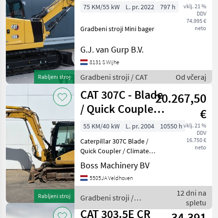
Verstelgiek | A/C
75 KM/55 kW
L. pr. 2022
797 h
vklj. 21 %
DDV
| CW
74.995 €
Gradbeni stroji Mini bager
neto
G.J. van Gurp B.V.
8131 S Wijhe
Gradbeni stroji / CAT
Od včeraj
Rabljeni stroj
CAT 307C - Blade
20.267,50
/ Quick Coupler /
€
Climate Control
55 KM/40 kW
L. pr. 2004
10550 h
vklj. 21 %
DDV
16.750 €
Caterpillar 307C Blade /
neto
Quick Coupler / Climate
Control Year: 2004
Boss Machinery BV
Reference number:
5505JA Veldhoven
BM007645 Hours: 10.550
Type 307C Location
12 dni na
Rabljeni stroj
Gradbeni stroji /
Veldhoven, Netherlands
spletu
CAT
Certificate:
CAT 303.5E CR
34.391