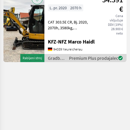
€
L. pr. 2020
2070 h
Cena
vključuje
CAT 303.5E CR, Bj. 2020,
DDV (19%)
2070h, 3580kg,
28.900 €
Schnellwechsler CW05,
neto
hydr. Grabenräumlöffel,
KFZ-NFZ Marco Haidl
Kombihydraulik, Service
94089 Neureichenau
gepflegt von CAT Gradbeni
stroji Mini bager
Gradbeni
Premium Plus prodajalec
Rabljeni stroj
stroji /
CAT