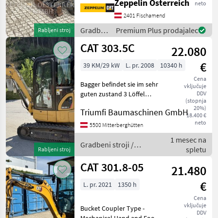
Zeppelin Österreich
neto
2401 Fischamend
Kubota
Gradbeni
Premium Plus prodajalec
Rabljeni stroj
Bobcat
stroji /
CAT 303.5C
22.080
CAT
Wacker
€
39 KM/29 kW
L. pr. 2008
10340 h
Cena
Rhinoceros
Bagger befindet sie im sehr
vključuje
guten zustand 3 Löffel
DDV
Prikaži
(stopnja
Gradbeni stroji Mini bager
20%)
vse
Triumfi Baumaschinen GmbH
18.400 €
(37)
neto
5500 Mitterberghütten
1 mesec na
MODEL
Gradbeni stroji /
spletu
Rabljeni stroj
CAT
CAT 301.8-05
21.480
301.8-
€
L. pr. 2021
1350 h
05
Cena
vključuje
MARKETPLACE
Bucket Coupler Type -
DDV