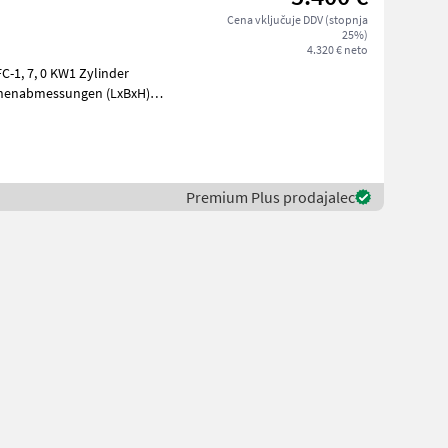
Cena vključuje DDV (stopnja
25%)
4.320 € neto
C-1, 7, 0 KW1 Zylinder
chinenabmessungen (LxBxH)
u
Premium Plus prodajalec