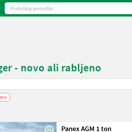
Prebrskaj ponudbe
r - novo ali rabljeno
iltre
Panex AGM 1 ton