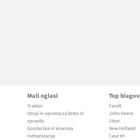
Mali oglasi
Top blago
Traktor
Fendt
Stroji in oprema za žetev in
John Deere
spravilo
Steyr
Gozdarska in lesarska
New Holland
mehanizacija
Case IH