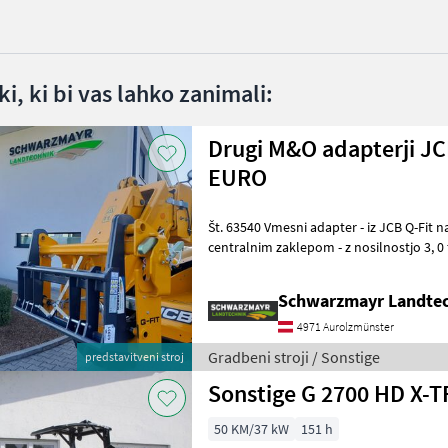
i, ki bi vas lahko zanimali:
Drugi M&O adapterji JCB
EURO
Št. 63540 Vmesni adapter - iz JCB Q-Fit na EURO-priključek - s
centralnim zaklepom - z nosilnostjo 3, 0 to VFG – rabljeno Prodajna
ekipa podjetja Schwarzmayr v
Schwarzmayr Landtec
4971 Aurolzmünster
Gradbeni stroji / Sonstige
predstavitveni stroj
50 KM/37 kW
151 h