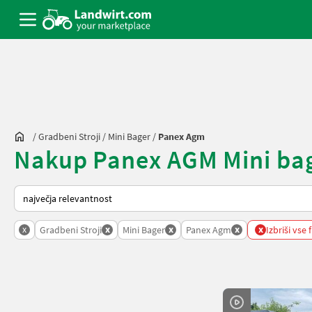
/
Gradbeni Stroji
/
Mini Bager
/
Panex Agm
Nakup Panex AGM Mini bage
Tako je razvrščeno na Landwirt.com
x
x
x
x
x
Gradbeni Stroji
Mini Bager
Panex Agm
Izbriši vse f