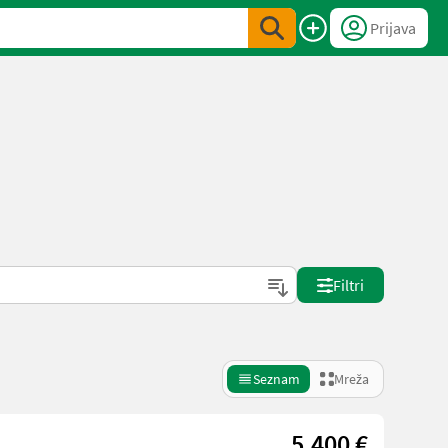
Prijava
Filtri
Seznam
Mreža
5.400 €