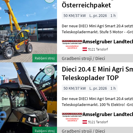
Österreichpaket
50 KM/37 kW
L. pr. 2026
1 h
Der neue DIECI Mini Agri Smart 20.4 set
Teleskopladermarkt. Stufe 5 Motor - -G
Modell 26.6 Mini Agri) -50
Amselgruber Landte
5121 Tarsdorf
Gradbeni stroji / Dieci
Rabljeni stroj
Dieci 20.4 E Mini Agri
Teleskoplader TOP
50 KM/37 kW
L. pr. 2026
1 h
Der neue DIECI Mini Agri Smart 20.4 set
Teleskopladermarkt. 100 % Elektro! -Gr
Modell 26.6 Mini Agri) -Echt
Amselgruber Landte
5121 Tarsdorf
Gradbeni stroji / Dieci
Rabljeni stroj