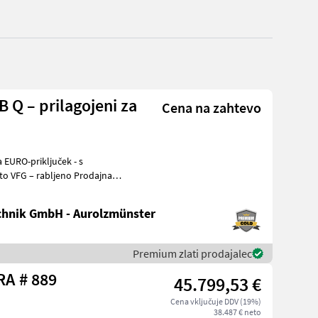
 Q – prilagojeni za
Cena na zahtevo
hnik GmbH - Aurolzmünster
Premium zlati prodajalec
Sonstige G 2700 HD X-TRA # 889
45.799,53 €
Cena vključuje DDV (19%)
38.487 € neto