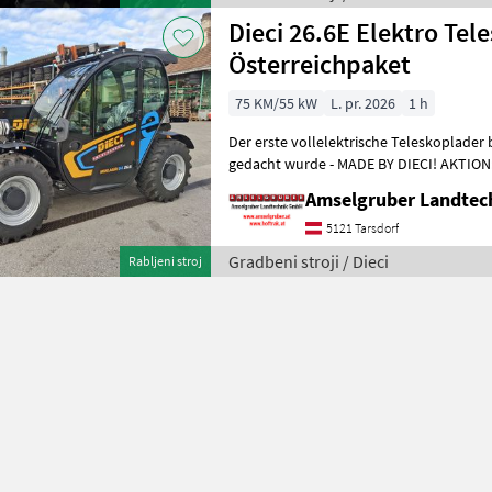
Dieci 26.6E Elektro Tel
Österreichpaket
75 KM/55 kW
L. pr. 2026
1 h
Der erste vollelektrische Teleskoplader 
gedacht wurde - MADE BY DIECI! AKTION: D
NEU mit Österreichpaket (TOP
Amselgruber Landte
5121 Tarsdorf
Gradbeni stroji / Dieci
Rabljeni stroj