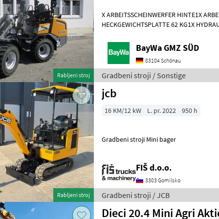
X ARBEITSSCHEINWERFER HINTE1X ARB
HECKGEWICHTSPLATTE 62 KG1X HYDRAU
DPPPEL31X15.50-15 SKIDDATENBESCHE
KMDRUCKFREIER
BayWa GMZ SÜD
83104 Schönau
Gradbeni stroji / Sonstige
Rabljeni stroj
jcb
16 KM/12 kW
L. pr. 2022
950 h
Gradbeni stroji Mini bager
FIŠ d.o.o.
3303 Gomilsko
Gradbeni stroji / JCB
Rabljeni stroj
Dieci 20.4 Mini Agri Akt