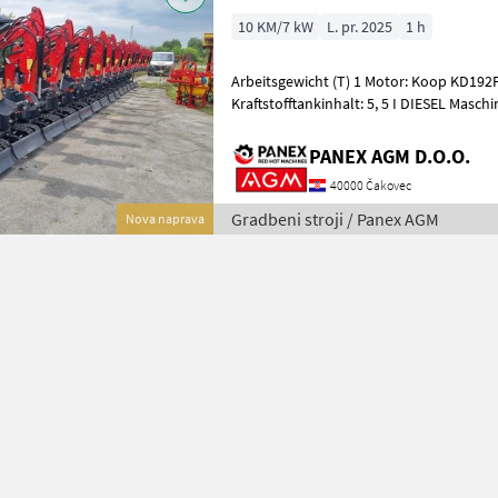
10 KM/7 kW
L. pr. 2025
1 h
Arbeitsgewicht (T) 1 Motor: Koop KD192F
Kraftstofftankinhalt: 5, 5 I DIESEL Mas
2200’920*’2160 mm Maximaler Grabradi
PANEX AGM D.O.O.
40000 Čakovec
Gradbeni stroji / Panex AGM
Nova naprava