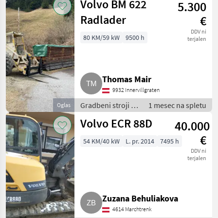
Volvo BM 622
5.300
Radlader
€
DDV ni
80 KM/59 kW
9500 h
terjalen
Thomas Mair
9932 Innervillgraten
Gradbeni stroji /
1 mesec na spletu
Oglas
Mini bager
Volvo ECR 88D
40.000
€
54 KM/40 kW
L. pr. 2014
7495 h
DDV ni
terjalen
Zuzana Behuliakova
4614 Marchtrenk