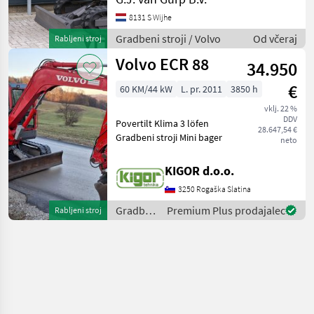
8131 S Wijhe
Gradbeni stroji / Volvo
Od včeraj
Rabljeni stroj
Volvo ECR 88
34.950
€
60 KM/44 kW
L. pr. 2011
3850 h
vklj. 22 %
DDV
Povertilt Klima 3 löfen
28.647,54 €
Gradbeni stroji Mini bager
neto
KIGOR d.o.o.
3250 Rogaška Slatina
Gradbeni
Premium Plus prodajalec
Rabljeni stroj
stroji /
Volvo