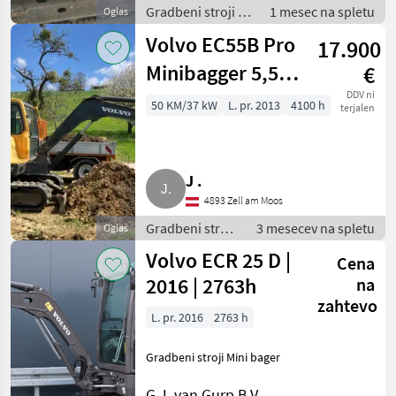
Gradbeni stroji /
1 mesec na spletu
Oglas
Mini bager
Volvo EC55B Pro
17.900
Minibagger 5,5 t
€
2013
DDV ni
50 KM/37 kW
L. pr. 2013
4100 h
terjalen
J .
4893 Zell am Moos
Gradbeni stroji
3 mesecev na spletu
Oglas
/ Mini bager
Volvo ECR 25 D |
Cena
2016 | 2763h
na
zahtevo
L. pr. 2016
2763 h
Gradbeni stroji Mini bager
G.J. van Gurp B.V.