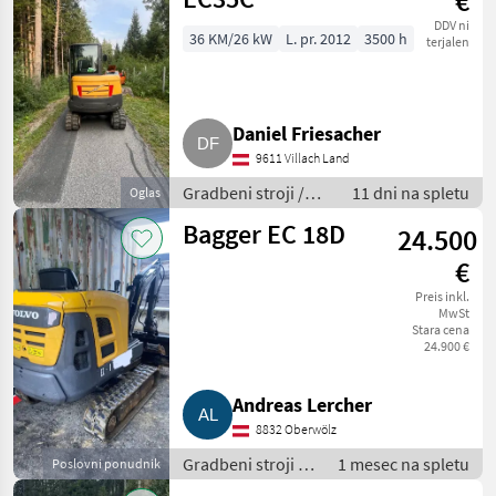
€
DDV ni
36 KM/26 kW
L. pr. 2012
3500 h
terjalen
Daniel Friesacher
9611 Villach Land
Gradbeni stroji /
11 dni na spletu
Oglas
Mini bager
Bagger EC 18D
24.500
€
Preis inkl.
MwSt
Stara cena
24.900 €
Andreas Lercher
8832 Oberwölz
Gradbeni stroji /
1 mesec na spletu
Poslovni ponudnik
Mini bager