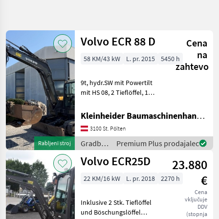
Natančnejše
iskanje
Volvo ECR 88 D
Cena
Kategorija
Država
Filtri
4
na
58 KM/43 kW
L. pr. 2015
5450 h
zahtevo
Prikaži 12
TRENUTNA
Ponastavi
9t, hydr.SW mit Powertilt
POT
rezultatov
mit HS 08, 2 Tieflöffel, 1
Gradbena
Böschungslöffel Gradbeni
tehnika
stroji Mini bager
Kleinheider Baumaschinenhandel GmbH.
Gradbeni
Stroji
3100 St. Pölten
Mini
Gradbeni
Premium Plus prodajalec
Rabljeni stroj
Bager
stroji /
Volvo ECR25D
Volvo
23.880
Volvo
€
22 KM/16 kW
L. pr. 2018
2270 h
IZBERITE
KATEGORIJO
Cena
vključuje
Inklusive 2 Stk. Tieflöffel
Volvo
DDV
und Böschungslöffel
(stopnja