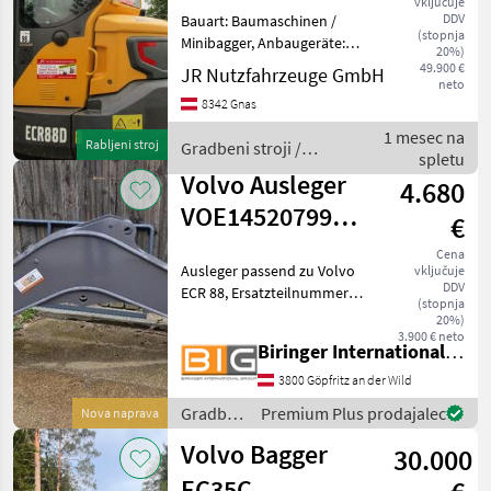
vključuje
+ 3 L
DDV
Bauart: Baumaschinen /
(stopnja
Minibagger, Anbaugeräte:
20%)
Schnellwechsler, Löffel,
49.900 €
JR Nutzfahrzeuge GmbH
neto
Sonderausstattung: 3.
8342 Gnas
Ventil, 4. Ventil,
Arbeitsscheinwerfer hinten,
1 mesec na
Rabljeni stroj
Gradbeni stroji /
Arbeitsscheinwerfer vo
spletu
Volvo
Volvo Ausleger
4.680
VOE14520799
€
passend zu
Cena
Ausleger passend zu Volvo
vključuje
Volvo ECR8
DDV
ECR 88, Ersatzteilnummer:
(stopnja
VOE14520799, passend zu
20%)
s/n: 10001 - 10617 Gradbeni
3.900 € neto
Biringer International GmbH
stroji Mini bager
3800 Göpfritz an der Wild
Gradbeni
Premium Plus prodajalec
Nova naprava
stroji /
Volvo Bagger
30.000
Volvo
EC35C