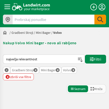
Prebrskaj ponudbe
/
Gradbeni Stroji
/
Mini Bager
/
Volvo
Nakup Volvo Mini bager - novo ali rabljeno
Tako je razvrščeno na Landwirt.com
Filtri
x
x
x
x
Gradbeni Stroji
Mini Bager
Volvo
x
Izbriši vse filtre
Seznam
Mreža