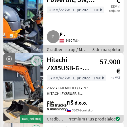
€
Klima, MwSt.
DDV ni
30 KM/22 kW
L. pr. 2021
320 h
terjalen
ausweisbar,
ZX48U
P .
3430 Tulln
Gradbeni stroji / Mini
3 dni na spletu
Oglas
bager
Hitachi
57.900
ZX85USB-6 -
€
2022 YEAR - 1780
57 KM/42 kW
L. pr. 2022
1780 h
no VAT
HOURS - 3X
2022 YEAR MODEL/TYPE:
BUCKETS
HITACHI ZX85USB-6
ENGINE: DIESEL HITACHI -
FIŠ d.o.o.
42.4kw WORKING HOURS
1780 WEIGHT 8650kg
3303 Gomilsko
HYDRAULIC QUICK
Gradbeni
Premium Plus prodajalec
Rabljeni stroj
COUPLER BLADE CAMERA
stroji /