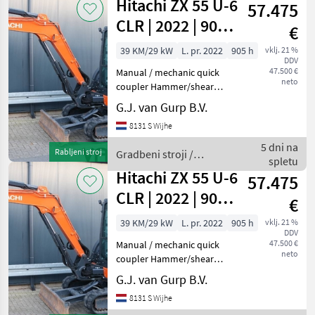
Hitachi ZX 55 U-6
LIGHTS AIR CON
57.475
Hitachi
CLR | 2022 | 905h
€
| A/C
39 KM/29 kW
L. pr. 2022
905 h
vklj. 21 %
DDV
47.500 €
Manual / mechanic quick
neto
coupler Hammer/shear
hydr. circuit Air conditioning
G.J. van Gurp B.V.
Battery disconnector
8131 S Wijhe
Gradbeni stroji Mini bager
5 dni na
Rabljeni stroj
Gradbeni stroji /
spletu
Hitachi
Hitachi ZX 55 U-6
57.475
CLR | 2022 | 905h
€
| A/C
39 KM/29 kW
L. pr. 2022
905 h
vklj. 21 %
DDV
47.500 €
Manual / mechanic quick
neto
coupler Hammer/shear
hydr. circuit Air conditioning
G.J. van Gurp B.V.
Battery disconnector
8131 S Wijhe
Gradbeni stroji Mini bager