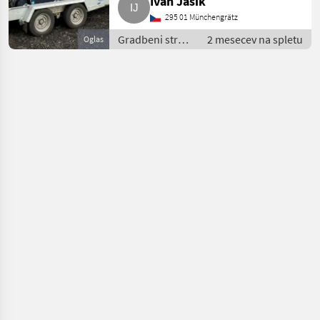
Ivan Jasik
295 01 Münchengrätz
Gradbeni stroji
2 mesecev na spletu
Oglas
/ Mini bager