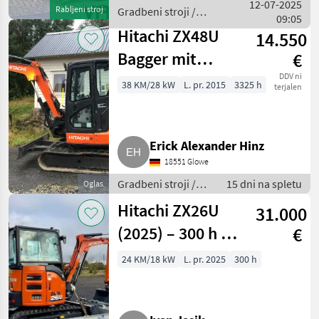
12-07-2025
Rabljeni stroj
Gradbeni stroji /
09:05
Hitachi
Hitachi ZX48U
14.550
Bagger mit
€
Klima, Radio,
DDV ni
38 KM/28 kW
L. pr. 2015
3325 h
terjalen
hydr.
Schnellspanner
Erick Alexander Hinz
18551 Glowe
Gradbeni stroji /
15 dni na spletu
Oglas
Mini bager
Hitachi ZX26U
31.000
(2025) – 300 h –
€
Verkauf
24 KM/18 kW
L. pr. 2025
300 h