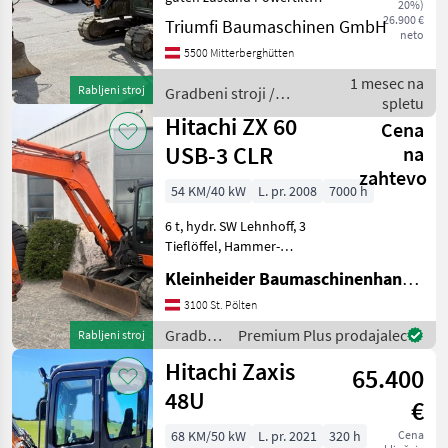
20%)
3Löffel Eintausch möglich
Takeuchi
26.900 €
Triumfi Baumaschinen GmbH
neto
Gradbeni stroji Mini bager
5500 Mitterberghütten
Bobcat
1 mesec na
Rabljeni stroj
Gradbeni stroji /
spletu
Kubota
Hitachi
Hitachi ZX 60
Cena
USB-3 CLR
na
Wacker
zahtevo
54 KM/40 kW
L. pr. 2008
7000 h
Rhinoceros
6 t, hydr. SW Lehnhoff, 3
Prikaži
Tieflöffel, Hammer-
vse
Greiferleitung Gradbeni
(38)
Kleinheider Baumaschinenhandel GmbH.
stroji Mini bager
3100 St. Pölten
MARKETPLACE
Gradbeni
Premium Plus prodajalec
Rabljeni stroj
Ponudbe
Mali
stroji /
Marketplace
Hitachi Zaxis
trgovcev
oglasi
65.400
Hitachi
48U
€
68 KM/50 kW
L. pr. 2021
320 h
Cena