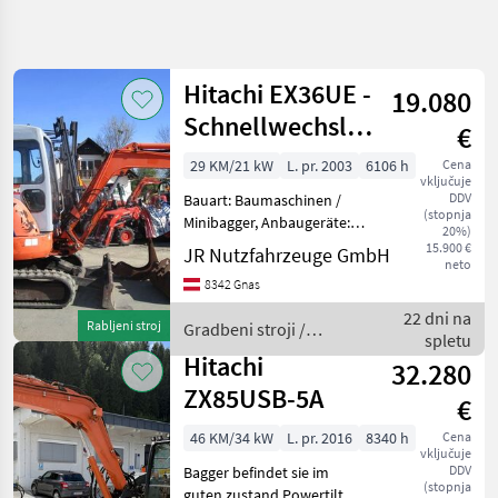
Natančnejše
iskanje
Hitachi EX36UE -
19.080
Kategorija
Država
Filtri
4
Schnellwechsler
€
+ 3 Löffel
29 KM/21 kW
L. pr. 2003
6106 h
Cena
Prikaži 11
TRENUTNA
Ponastavi
vključuje
POT
rezultatov
DDV
Bauart: Baumaschinen /
(stopnja
Gradbena
Minibagger, Anbaugeräte:
20%)
tehnika
Schnellwechsler, Löffel,
15.900 €
JR Nutzfahrzeuge GmbH
neto
Sonderausstattung: 3.
Gradbeni
8342 Gnas
Stroji
Ventil, Arbeitsscheinwerfer
hinten, Arbeitsscheinwerfer
Mini
22 dni na
Rabljeni stroj
Gradbeni stroji /
Bager
vorn, Heizung
spletu
Hitachi
Hitachi
Hitachi
32.280
ZX85USB-5A
€
IZBERITE
KATEGORIJO
46 KM/34 kW
L. pr. 2016
8340 h
Cena
vključuje
Hitachi
DDV
Bagger befindet sie im
(stopnja
guten zustand Powertilt