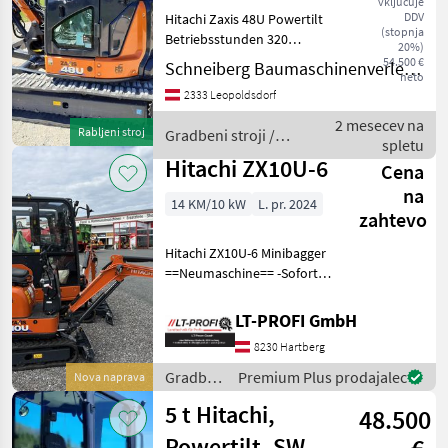
vključuje
DDV
Hitachi Zaxis 48U Powertilt
(stopnja
Betriebsstunden 320
20%)
Baujahr 2021 Zubehör
54.500 €
Schneiberg Baumaschinenverleih GmbH
neto
Grabenschaufel Schaufel
2333 Leopoldsdorf
30/600 Siebschaufel
Reißzahn Palettengabel 2
2 mesecev na
Rabljeni stroj
Gradbeni stroji /
Ersatzkett
spletu
Hitachi
Hitachi ZX10U-6
Cena
na
14 KM/10 kW
L. pr. 2024
zahtevo
Hitachi ZX10U-6 Minibagger
==Neumaschine== -Sofort
Verfügbar -mit
Schnellwechsler -inkl.
LT-PROFI GmbH
Löffelpaket -inkl. Hydraulik
8230 Hartberg
Hammer Maschine zu
besichtigen bei
Gradbeni
Premium Plus prodajalec
Nova naprava
stroji /
5 t Hitachi,
48.500
Hitachi
Powertilt, SW,