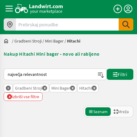
Prebrskaj ponudbe
/
Gradbeni Stroji
/
Mini Bager
/
Hitachi
Nakup Hitachi Mini bager - novo ali rabljeno
Tako je razvrščeno na Landwirt.com
Filtri
x
x
x
x
Gradbeni Stroji
Mini Bager
Hitachi
x
Izbriši vse filtre
Seznam
Mreža