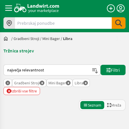
Prebrskaj ponudbe
/
Gradbeni Stroji
/
Mini Bager
/
Libra
Tržnica strojev
Tako je razvrščeno na Landwirt.com
Filtri
x
x
x
x
Gradbeni Stroji
Mini Bager
Libra
x
Izbriši vse filtre
Seznam
Mreža