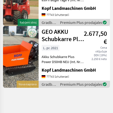
13206) TOYO 836 II Bügel
Kopf Landmaschinen GmbH
Stage V Baujahr 2019 486
Betriebsstunden 3, 10 m
77743 Schutterzell
Hubhöhe / Hubmast
Gradbeni
Premium Plus prodajalec
Rabljeni stroj
Allradantrieb übe
stroji /
GEO AKKU
2.677,50
Toyo
Schubkarre Plus
€
Power D50HB
L. pr. 2021
Cena
vključuje
NEU
DDV (19%)
Akku Schubkarre Plus
2.250 € neto
Power D50HB NEU (Int. Nr.
13089) Akku Schubkarre
Kopf Landmaschinen GmbH
Mini Dumper Baujahr 2021
Manufaktur: Plus Power
77743 Schutterzell
Modell: D50HB Engine: B+S
Gradbeni
Premium Plus prodajalec
Nova naprava
Net weight: 255,
stroji /
Geo