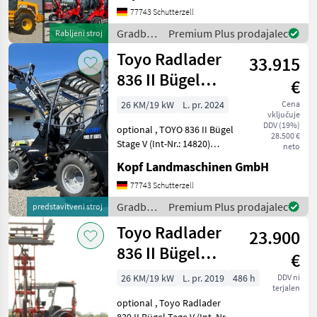
vermieten - Minibagger -
77743 Schutterzell
Hoflader (Toyo) - JCB Te
Gradbeni
Premium Plus prodajalec
Rabljeni stroj
stroji /
Toyo Radlader
33.915
JCB
836 II Bügel
€
Black, 4.
26 KM/19 kW
L. pr. 2024
Cena
vključuje
Steuerkreis
DDV (19%)
optional , TOYO 836 II Bügel
28.500 €
Stage V (Int-Nr.: 14820)
neto
BLACK Edition, 4.
Kopf Landmaschinen GmbH
Steuerkreis, STVZO-
GutachtenStandard
77743 Schutterzell
Schaufel 110 cm und
Gradbeni
Premium Plus prodajalec
predstavitveni stroj
Palettengabel
stroji /
Toyo Radlader
Neumaschine 2024 3, 1
23.900
Toyo
836 II Bügel
€
Stage V 310
26 KM/19 kW
L. pr. 2019
486 h
DDV ni
terjalen
Hubmast
optional , Toyo Radlader
839 II Bügel Tage V (Int. Nr.