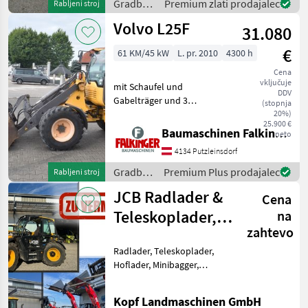
Gradbeni
Premium zlati prodajalec
Rabljeni stroj
Moderner Kubota
stroji /
Volvo L25F
Dreizylinderdieselmotor,
31.080
Sonstige
Typ
€
61 KM/45 kW
L. pr. 2010
4300 h
Cena
vključuje
mit Schaufel und
DDV
Gabelträger und 3
(stopnja
hydraulischen Steuerkreis!!
20%)
25.900 €
Betriebsgewicht: 5200kg
Baumaschinen Falkinger
neto
Reifen 70% Der Volvo L25F
4134 Putzleinsdorf
ist in einem guten
Zustand!! BAUMASCHINEN
Gradbeni
Premium Plus prodajalec
Rabljeni stroj
FALKIN
stroji /
JCB Radlader &
Cena
Volvo
Teleskoplader,
na
zahtevo
Toyo Hoflader,
Radlader, Teleskoplader,
Min
Hoflader, Minibagger,
Minidumper zu vermieten
(Int. Nr. 17605)
Kopf Landmaschinen GmbH
Verschiedene Maschinen zu