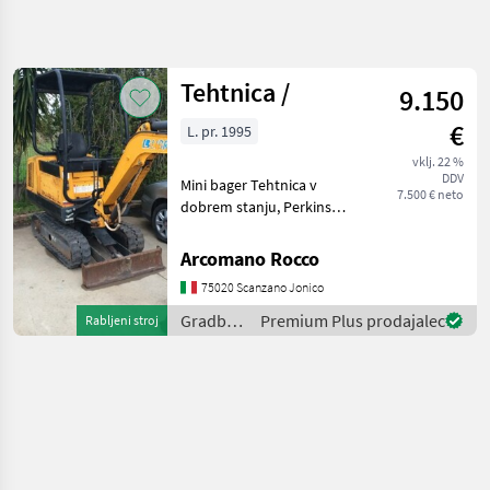
Natančnejše
iskanje
Tehtnica /
9.150
Kategorija
Država
Filtri
4
€
L. pr. 1995
vklj. 22 %
Prikaži 1
TRENUTNA
Ponastavi
DDV
Mini bager Tehtnica v
POT
rezultatov
7.500 € neto
dobrem stanju, Perkins
Gradbena
motor kateri koli test.
tehnika
Gradbeni stroji Mini bager
Arcomano Rocco
Gradbeni
Stroji
75020 Scanzano Jonico
Mini
Gradbeni
Premium Plus prodajalec
Rabljeni stroj
Bager
stroji /
Libra
Libra
IZBERITE
KATEGORIJO
Libra