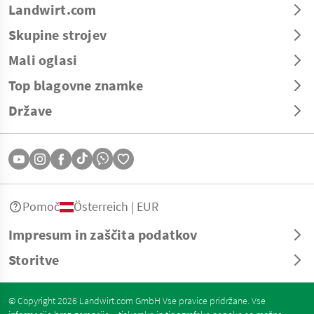
Landwirt.com
Skupine strojev
Mali oglasi
Top blagovne znamke
Države
Pomoč
Österreich | EUR
Impresum in zaščita podatkov
Storitve
© Copyright 2026 Landwirt.com GmbH Vse pravice pridržane. Vse