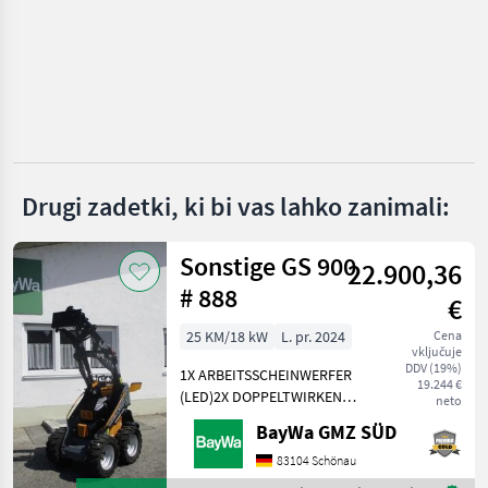
Takeuchi
Bobcat
Kubota
Wacker
Drugi zadetki, ki bi vas lahko zanimali:
Rhinoceros
Prikaži
Sonstige GS 900
22.900,36
vse
# 888
(38)
€
25 KM/18 kW
L. pr. 2024
Cena
MARKETPLACE
vključuje
DDV (19%)
1X ARBEITSSCHEINWERFER
Ponudbe
Mali
19.244 €
Marketplace
(LED)2X DOPPELTWIRKEND
neto
trgovcev
oglasi
MECHANISCHGEGENGEWICHT
BayWa GMZ SÜD
UNTER DER TRITTGIANT
COMPACT
83104 Schönau
WERKZEUGAUFNAHMEMotor-