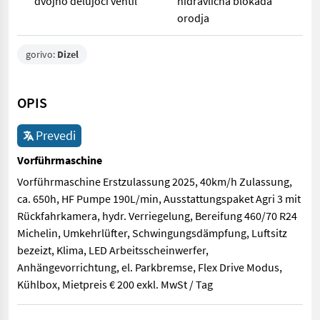
dvojno delujoči ventil
hidravlična blokada
orodja
gorivo:
Dizel
OPIS
Prevedi
Vorführmaschine
Vorführmaschine Erstzulassung 2025, 40km/h Zulassung,
ca. 650h, HF Pumpe 190L/min, Ausstattungspaket Agri 3 mit
Rückfahrkamera, hydr. Verriegelung, Bereifung 460/70 R24
Michelin, Umkehrlüfter, Schwingungsdämpfung, Luftsitz
bezeizt, Klima, LED Arbeitsscheinwerfer,
Anhängevorrichtung, el. Parkbremse, Flex Drive Modus,
Kühlbox, Mietpreis € 200 exkl. MwSt / Tag
Vorführmaschine Erstzulassung 2025, 40km/h Zulassung, ca. 650