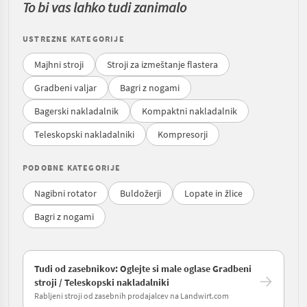
To bi vas lahko tudi zanimalo
USTREZNE KATEGORIJE
Majhni stroji
Stroji za izmeštanje flastera
Gradbeni valjar
Bagri z nogami
Bagerski nakladalnik
Kompaktni nakladalnik
Teleskopski nakladalniki
Kompresorji
PODOBNE KATEGORIJE
Nagibni rotator
Buldožerji
Lopate in žlice
Bagri z nogami
Tudi od zasebnikov: Oglejte si male oglase Gradbeni
stroji / Teleskopski nakladalniki
Rabljeni stroji od zasebnih prodajalcev na Landwirt.com