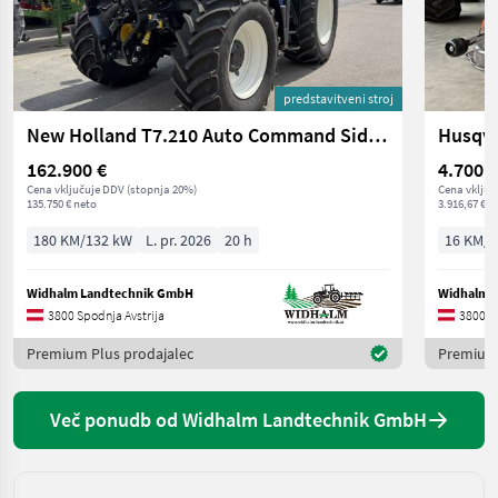
predstavitveni stroj
New Holland T7.210 Auto Command SideWinder II (Stage V)
162.900 €
4.700 €
Cena vključuje DDV (stopnja 20%)
Cena vključ
135.750 € neto
3.916,67 € n
180 KM/132 kW
L. pr. 2026
20 h
16 KM/1
Widhalm Landtechnik GmbH
Widhalm 
3800 Spodnja Avstrija
3800 Sp
Premium Plus prodajalec
Premium 
Več ponudb od Widhalm Landtechnik GmbH