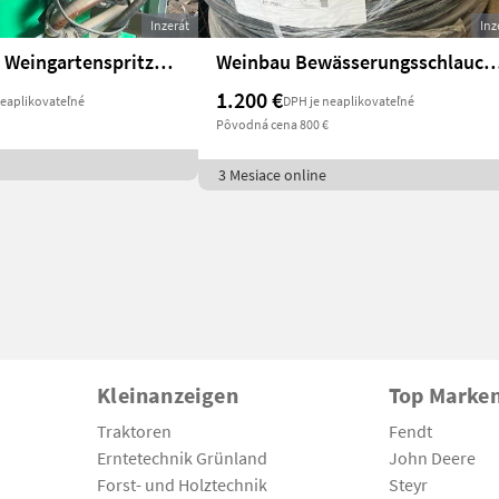
Inzerát
Inz
Vogel & Noot Weingartenspritze, 650 l, Bj. 2000
Weinbau Bewässerungsschlauc
1.200 €
neaplikovateľné
DPH je neaplikovateľné
Pôvodná cena 800 €
3 Mesiace online
Kleinanzeigen
Top Marke
Traktoren
Fendt
Erntetechnik Grünland
John Deere
Forst- und Holztechnik
Steyr