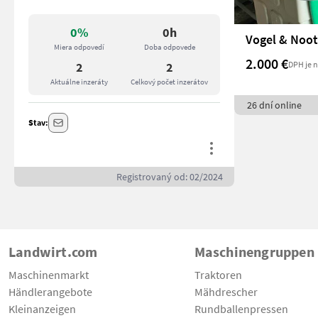
0%
0h
Miera odpovedí
Doba odpovede
2.000 €
DPH je 
2
2
Aktuálne inzeráty
Celkový počet inzerátov
26 dní online
Stav:
Registrovaný od: 02/2024
Landwirt.com
Maschinengruppen
Maschinenmarkt
Traktoren
Händlerangebote
Mähdrescher
Kleinanzeigen
Rundballenpressen