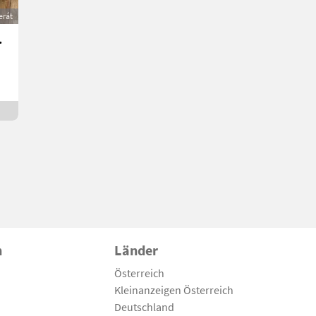
erát
h, neu
n
Länder
Österreich
Kleinanzeigen Österreich
Deutschland