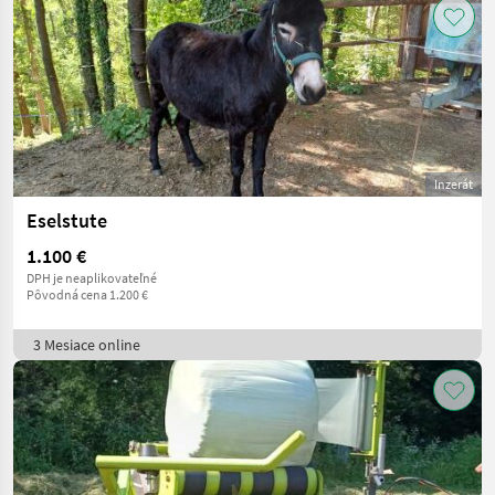
Inzerát
Eselstute
1.100 €
DPH je neaplikovateľné
Pôvodná cena 1.200 €
3 Mesiace online