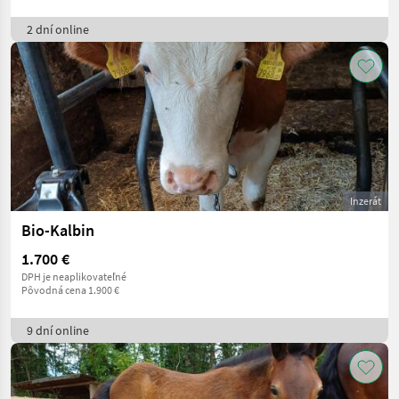
2 dní online
Inzerát
Bio-Kalbin
1.700 €
DPH je neaplikovateľné
Pôvodná cena 1.900 €
9 dní online