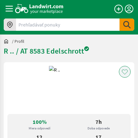
Prehľadávať ponuky
/
Profil
R .. / AT 8583 Edelschrott
100%
7h
Miera odpovedí
Doba odpovede
12
17