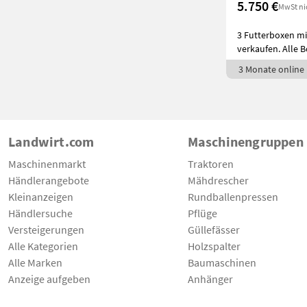
5.750 €
MwSt ni
3 Futterboxen m
verkaufen. Alle 
3 Monate online
Landwirt.com
Maschinengruppen
Maschinenmarkt
Traktoren
Händlerangebote
Mähdrescher
Kleinanzeigen
Rundballenpressen
Händlersuche
Pflüge
Versteigerungen
Güllefässer
Alle Kategorien
Holzspalter
Alle Marken
Baumaschinen
Anzeige aufgeben
Anhänger