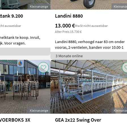
Kleinanzeige
Kleinanz
tank 9.200
Landini 8880
13.000 €
cht ausweisbar
MwSt nicht ausweisbar
Alter Preis 15.730 €
elktank te koop. Inruil,
Landini 8880, verhoogd naar 83 cm onder
k. Voor vragen.
vooras, 2-ventielen, banden voor 10.00-1
3 Monate online
Kleinanzeige
Kleinanz
VOERBOKS 3X
GEA 2x22 Swing Over