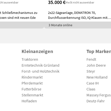
35.000 €
cht ausweisbar
MwSt nicht ausweisbar
it Schließmechanismus zu
2x22-Sägeanlage, DEMATRON 70,
Boxen sind mit neuen Ede
Durchflusserkennung ISO, IQ-Klauen mit
Kugelschale
3 Monate online
Kleinanzeigen
Top Marke
Traktoren
Fendt
Erntetechnik Grünland
John Deere
Forst- und Holztechnik
Steyr
Rindermarkt
New Holland
Pferdemarkt
Case IH
Futterbörse
Claas
Stellenmarkt
Massey Fergu
Hofladen
Deutz-Fahr