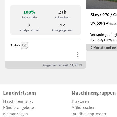
100%
27h
Steyr 970 / C
Antwortrate
Antwortzeit
23.890 €
MwSt 
2
12
Anzeigen aktuell
Anzeigen gesamt
Verkaufe gepflegt
Bj. 1998, 1 dw, d
Status:
2 Monate online
Angemeldet seit: 11/2013
Landwirt.com
Maschinengruppen
Maschinenmarkt
Traktoren
Händlerangebote
Mähdrescher
Kleinanzeigen
Rundballenpressen