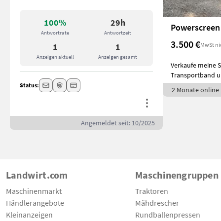
100%
29h
Powerscreen
Antwortrate
Antwortzeit
3.500 €
MwSt ni
1
1
Anzeigen aktuell
Anzeigen gesamt
Verkaufe meine S
Transportband u
Siebanlage als
Status:
2 Monate online
Angemeldet seit: 10/2025
Landwirt.com
Maschinengruppen
Maschinenmarkt
Traktoren
Händlerangebote
Mähdrescher
Kleinanzeigen
Rundballenpressen