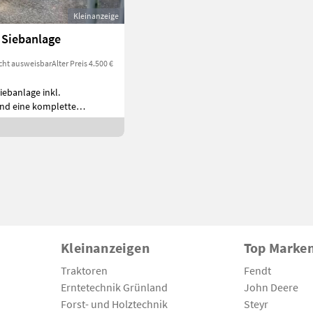
Kleinanzeige
 Siebanlage
cht ausweisbar
Alter Preis 4.500 €
iebanlage inkl.
nd eine komplette
Kleinanzeigen
Top Marke
Traktoren
Fendt
Erntetechnik Grünland
John Deere
Forst- und Holztechnik
Steyr