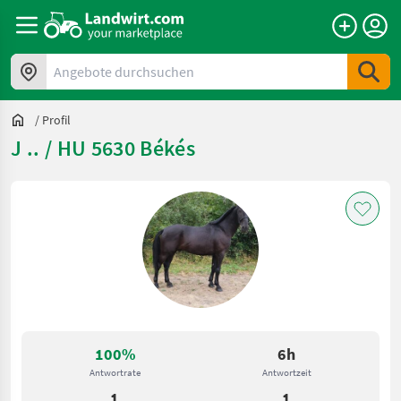
Angebote durchsuchen
/
Profil
J .. / HU 5630 Békés
100%
6h
Antwortrate
Antwortzeit
1
1