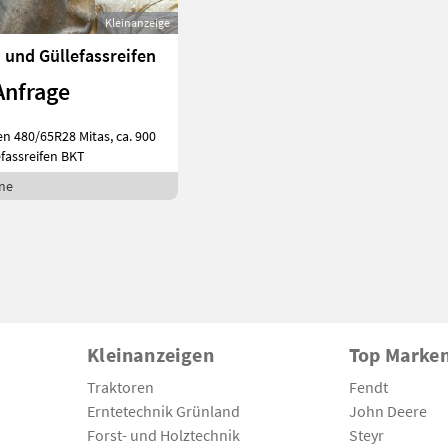
Kleinanzeige
 und Güllefassreifen
Anfrage
fen 480/65R28 Mitas, ca. 900
efassreifen BKT
ne
Kleinanzeigen
Top Marke
Traktoren
Fendt
Erntetechnik Grünland
John Deere
Forst- und Holztechnik
Steyr