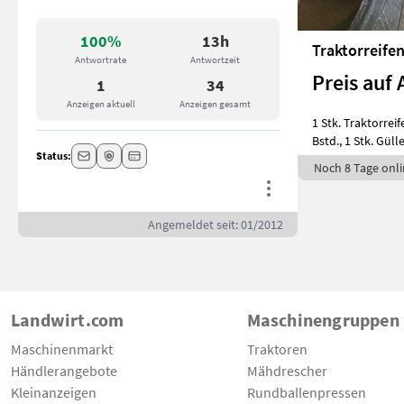
100%
13h
Traktorreifen
Antwortrate
Antwortzeit
Preis auf 
1
34
Anzeigen aktuell
Anzeigen gesamt
1 Stk. Traktorrei
Bstd., 1 Stk. Güll
Status:
Noch 8 Tage onli
Angemeldet seit: 01/2012
Landwirt.com
Maschinengruppen
Maschinenmarkt
Traktoren
Händlerangebote
Mähdrescher
Kleinanzeigen
Rundballenpressen