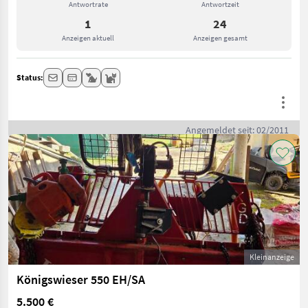
Antwortrate
Antwortzeit
1
24
Anzeigen aktuell
Anzeigen gesamt
Status:
Angemeldet seit: 02/2011
Kleinanzeige
Königswieser 550 EH/SA
5.500 €