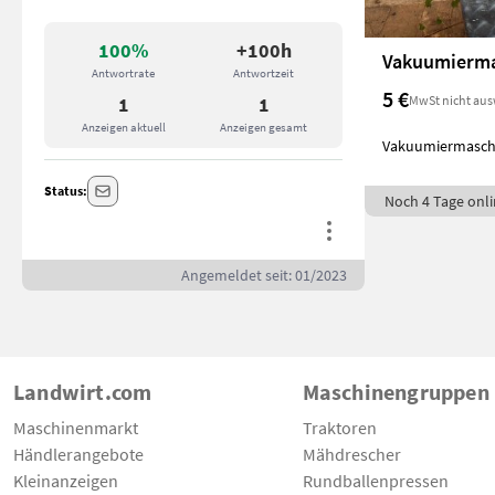
100%
+100h
Vakuumierma
Antwortrate
Antwortzeit
5 €
MwSt nicht aus
1
1
Anzeigen aktuell
Anzeigen gesamt
Vakuumiermaschin
Status:
Noch 4 Tage onli
Angemeldet seit: 01/2023
Landwirt.com
Maschinengruppen
Maschinenmarkt
Traktoren
Händlerangebote
Mähdrescher
Kleinanzeigen
Rundballenpressen