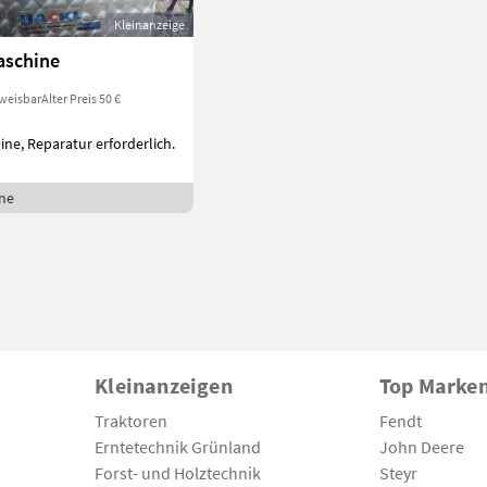
Kleinanzeige
schine
weisbar
Alter Preis 50 €
e, Reparatur erforderlich.
ne
Kleinanzeigen
Top Marke
Traktoren
Fendt
Erntetechnik Grünland
John Deere
Forst- und Holztechnik
Steyr