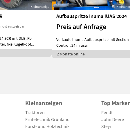
Kleinanzeige
Kleinanz
CR
Aufbauspritze Inuma IUAS 2024
Preis auf Anfrage
nicht ausweisbar
24 SCR mit DLB, FL-
Verkaufe Inuma Aufbauspritze mit Section
er, fixe Kugelkopf,
Control, 24 m usw.
2 Monate online
Kleinanzeigen
Top Marke
Traktoren
Fendt
Erntetechnik Grünland
John Deere
Forst- und Holztechnik
Steyr