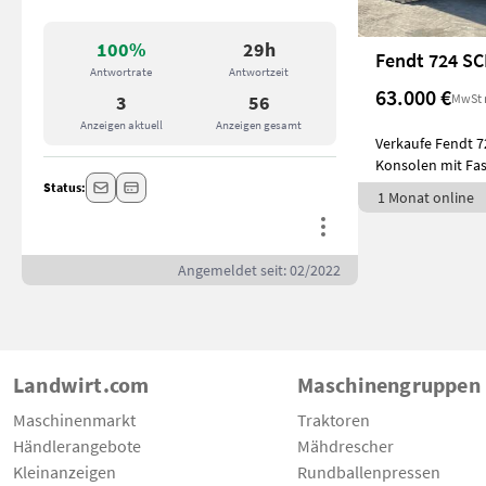
100%
29h
Fendt 724 S
Antwortrate
Antwortzeit
63.000 €
MwSt 
3
56
Anzeigen aktuell
Anzeigen gesamt
Verkaufe Fendt 7
Konsolen mit Fast
Motorsta
Status:
1 Monat online
Angemeldet seit: 02/2022
Landwirt.com
Maschinengruppen
Maschinenmarkt
Traktoren
Händlerangebote
Mähdrescher
Kleinanzeigen
Rundballenpressen