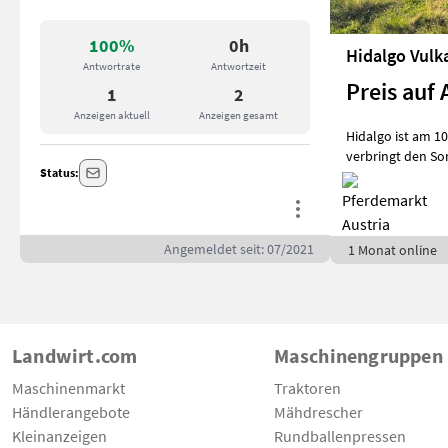
100%
0h
Antwortrate
Antwortzeit
Preis auf 
1
2
Anzeigen aktuell
Anzeigen gesamt
Hidalgo ist am 10
verbringt den So
Status:
Angemeldet seit: 07/2021
1 Monat online
Landwirt.com
Maschinengruppen
Maschinenmarkt
Traktoren
Händlerangebote
Mähdrescher
Kleinanzeigen
Rundballenpressen