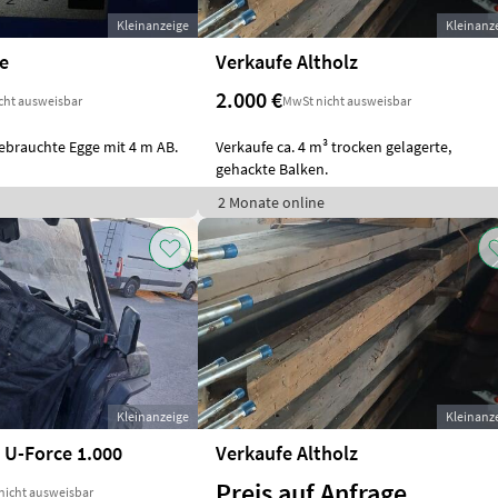
Kleinanzeige
Kleinanz
e
Verkaufe Altholz
2.000 €
cht ausweisbar
MwSt nicht ausweisbar
ebrauchte Egge mit 4 m AB.
Verkaufe ca. 4 m³ trocken gelagerte,
gehackte Balken.
2 Monate online
Kleinanzeige
Kleinanz
 U-Force 1.000
Verkaufe Altholz
Preis auf Anfrage
nicht ausweisbar