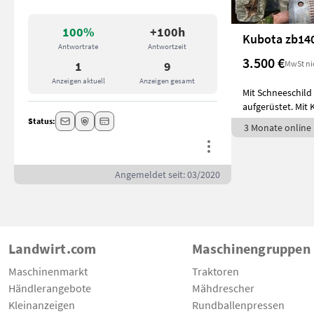
100%
+100h
Kubota zb14
Antwortrate
Antwortzeit
3.500 €
MwSt ni
1
9
Anzeigen aktuell
Anzeigen gesamt
Mit Schneeschild 
aufgerüstet. Mit K
Status:
3 Monate online
Angemeldet seit: 03/2020
Landwirt.com
Maschinengruppen
Maschinenmarkt
Traktoren
Händlerangebote
Mähdrescher
Kleinanzeigen
Rundballenpressen