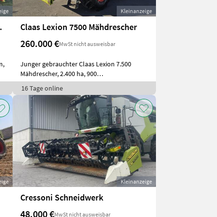
eige
Kleinanzeige
 Horizon 800FB
Claas Lexion 7500 Mähdrescher
260.000 €
MwSt nicht ausweisbar
m,
Junger gebrauchter Claas Lexion 7.500
Mähdrescher, 2.400 ha, 900
Trommelstunden,
16 Tage online
eige
Kleinanzeige
Cressoni Schneidwerk
48.000 €
MwSt nicht ausweisbar