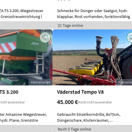
A-TS 3.200, Wiegestreuer
Schnecke für Dünger oder Saatgut, hydr.
 Grenzstreueinrichtung l
klappbar, Rost vorhanden, funktionsfähig
21 Tage online
Kleinanzeige
Kleinanz
TS 3.200
Väderstad Tempo V8
45.000 €
nicht ausweisbar
MwSt nicht ausweisbar
ter Amazone Wiegestreuer,
Gebraucht Einzelkorndrille, 8x75cm,
hydr. Plane, Grenzstre
Düngerschare, Klutenräumer,
Granulatstreuer,
Noch 5 Tage online