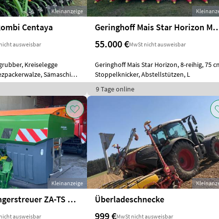
Kleinanzeige
Kleinanz
ombi Centaya
Geringhoff Mais Star Horizon Maispflücker MS
55.000 €
nicht ausweisbar
MwSt nicht ausweisbar
rubber, Kreiselegge
Geringhoff Mais Star Horizon, 8-reihig, 75 c
ezpackerwalze, Sämaschine
Stoppelknicker, Abstellstützen, L
9 Tage online
Kleinanzeige
Kleinanz
Amazone Düngerstreuer ZA-TS 3.200
Überladeschnecke
999 €
nicht ausweisbar
MwSt nicht ausweisbar