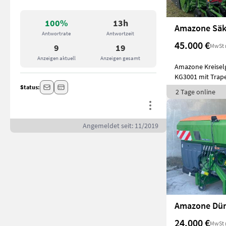
100%
13h
Amazone Säk
Antwortrate
Antwortzeit
45.000 €
MwSt 
9
19
Anzeigen aktuell
Anzeigen gesamt
Amazone Kreiselg
KG3001 mit Trap
Cen
Status:
2 Tage online
Angemeldet seit: 11/2019
24.000 €
MwSt 