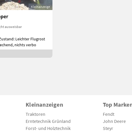
Kleinanzeige
pper
cht ausweisbar
Zustand: Leichter Flugrost
echend, nichts verbo
Kleinanzeigen
Top Marke
Traktoren
Fendt
Erntetechnik Grünland
John Deere
Forst- und Holztechnik
Steyr