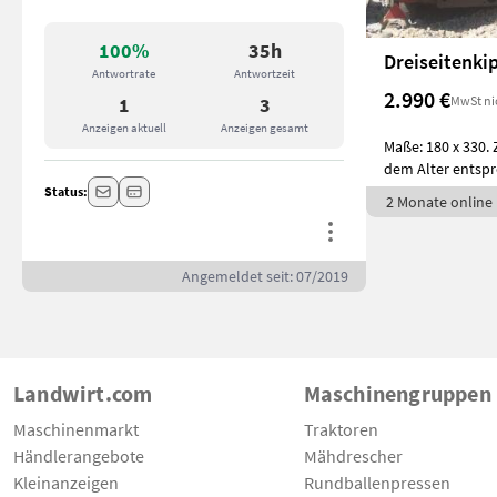
100%
35h
Dreiseitenki
Antwortrate
Antwortzeit
2.990 €
MwSt ni
1
3
Anzeigen aktuell
Anzeigen gesamt
Maße: 180 x 330. 
dem Alter entspr
Status:
2 Monate online
Angemeldet seit: 07/2019
Landwirt.com
Maschinengruppen
Maschinenmarkt
Traktoren
Händlerangebote
Mähdrescher
Kleinanzeigen
Rundballenpressen