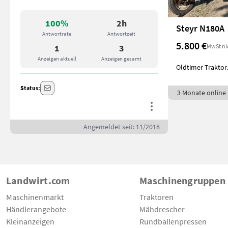
100%
2h
Steyr N180A
Antwortrate
Antwortzeit
5.800 €
MwSt ni
1
3
Anzeigen aktuell
Anzeigen gesamt
Oldtimer Traktor.
Status:
3 Monate online
Angemeldet seit: 11/2018
Landwirt.com
Maschinengruppen
Maschinenmarkt
Traktoren
Händlerangebote
Mähdrescher
Kleinanzeigen
Rundballenpressen