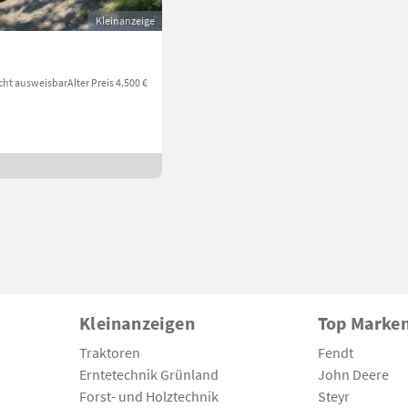
Kleinanzeige
cht ausweisbar
Alter Preis 4.500 €
Kleinanzeigen
Top Marke
Traktoren
Fendt
Erntetechnik Grünland
John Deere
Forst- und Holztechnik
Steyr