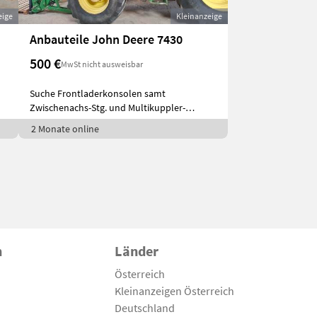
eige
Kleinanzeige
Anbauteile John Deere 7430
500 €
MwSt nicht ausweisbar
Suche Frontladerkonsolen samt
Zwischenachs-Stg. und Multikuppler-
Unterteil für J
2 Monate online
n
Länder
Österreich
Kleinanzeigen Österreich
Deutschland