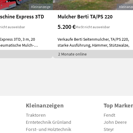
Kleinanzeige
Kleinanz
schine Express 3TD
Mulcher Berti TA/PS 220
5.200 €
nicht ausweisbar
MwSt nicht ausweisbar
Express 3TD, 3 m, 20
Verkaufe Berti Seitenmulcher, TA/PS 220,
neumatische Mulch-
starke Ausführung, Hämmer, Stützwalze,
2 Monate online
Kleinanzeigen
Top Marke
Traktoren
Fendt
Erntetechnik Grünland
John Deere
Forst- und Holztechnik
Steyr