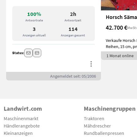
100%
2h
Horsch Säma
Antwortrate
Antwortzeit
42.700 €
MwSt 
3
114
Anzeigen aktuell
Anzeigen gesamt
Verkaufe Horsch 
Reihen, 15 cm, p
Direktsäm
Status:
1 Monat online
Angemeldet seit: 05/2006
Landwirt.com
Maschinengruppen
Maschinenmarkt
Traktoren
Händlerangebote
Mähdrescher
Kleinanzeigen
Rundballenpressen