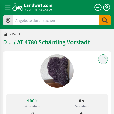
Angebote durchsuchen
/
Profil
D .. / AT 4780 Schärding Vorstadt
100%
0h
Antwortrate
Antwortzeit
0
4