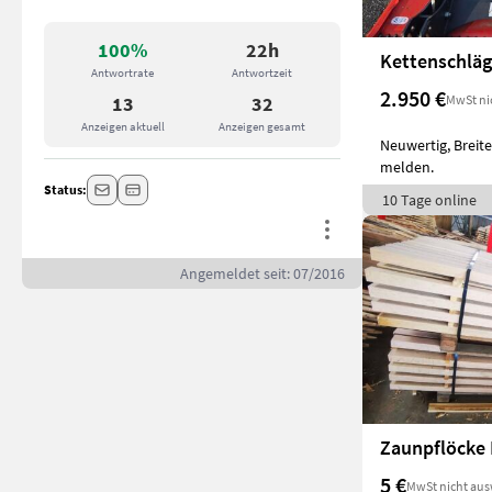
100%
22h
Kettenschläg
Antwortrate
Antwortzeit
2.950 €
MwSt ni
13
32
Anzeigen aktuell
Anzeigen gesamt
Neuwertig, Breite
melden.
Status:
10 Tage online
Angemeldet seit: 07/2016
Zaunpflöcke 
5 €
MwSt nicht aus