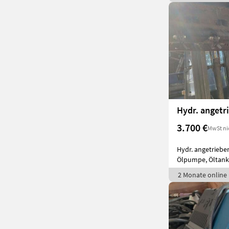
3.700 €
MwSt ni
Hydr. angetrieben
Ölpumpe, Öltank 
2 Monate online