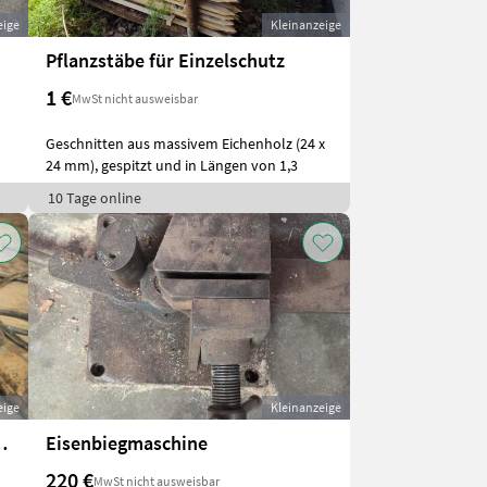
eige
Kleinanzeige
Pflanzstäbe für Einzelschutz
1 €
MwSt nicht ausweisbar
Geschnitten aus massivem Eichenholz (24 x
24 mm), gespitzt und in Längen von 1,3
10 Tage online
eige
Kleinanzeige
R 32-2-2 Grundfos
Eisenbiegmaschine
220 €
MwSt nicht ausweisbar