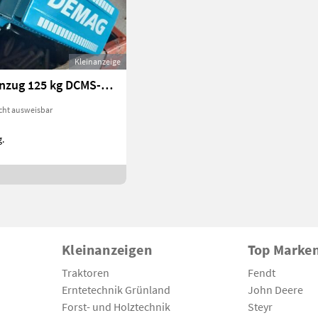
Kleinanzeige
Demag Kettenzug 125 kg DCMS-Pro 1 125
cht ausweisbar
.
Kleinanzeigen
Top Marke
Traktoren
Fendt
Erntetechnik Grünland
John Deere
Forst- und Holztechnik
Steyr