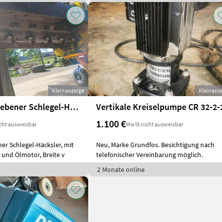
Kleinanzeige
Kleinanz
Hydr. angetriebener Schlegel-Häcksler mit Ölpumpe
Vertikale Kreiselpumpe CR 32-2-
1.100 €
cht ausweisbar
MwSt nicht ausweisbar
er Schlegel-Häcksler, mit
Neu, Marke Grundfos. Besichtigung nach
und Ölmotor, Breite v
telefonischer Vereinbarung möglich.
2 Monate online