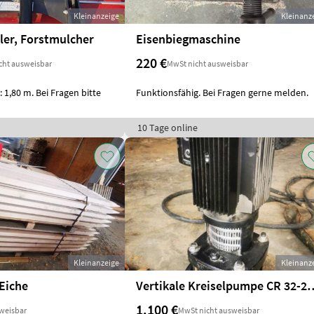
Kleinanzeige
Kleinanz
ler, Forstmulcher
Eisenbiegmaschine
220 €
cht ausweisbar
MwSt nicht ausweisbar
: 1,80 m. Bei Fragen bitte
Funktionsfähig. Bei Fragen gerne melden.
10 Tage online
Kleinanzeige
Kleinanz
Eiche
Vertikale Kreiselpumpe C
1.100 €
weisbar
MwSt nicht ausweisbar