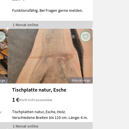
Funktionsfähig. Bei Fragen gerne melden.
1 Monat online
eige
Kleinanzeige
Tischplatte natur, Esche
1 €
MwSt nicht ausweisbar
:
Tischplatten natur, Esche, Holz.
Verschiedene Breiten bis 110 cm. Länge: 4 m.
1 Monat online