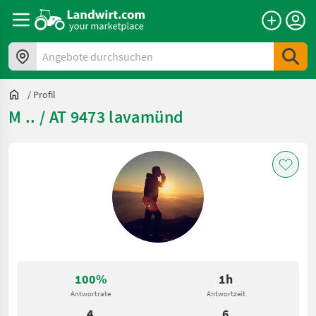
Angebote durchsuchen
/
Profil
M .. / AT 9473 lavamünd
100%
1h
Antwortrate
Antwortzeit
4
6