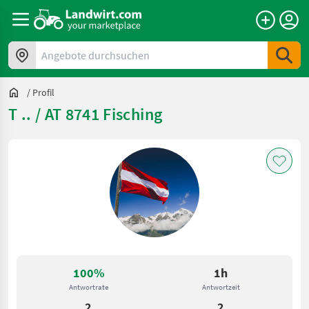
Angebote durchsuchen
/
Profil
T .. / AT 8741 Fisching
100%
1h
Antwortrate
Antwortzeit
2
2