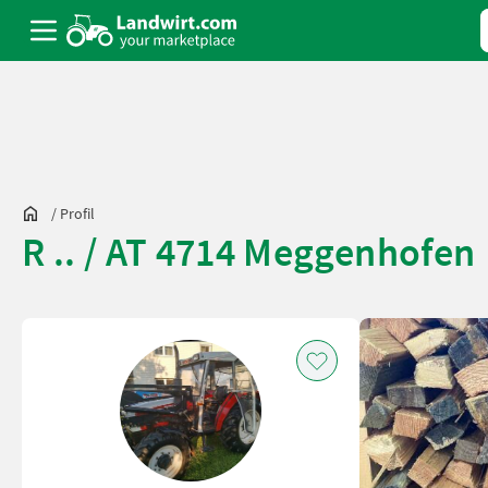
/
Profil
R .. / AT 4714 Meggenhofen