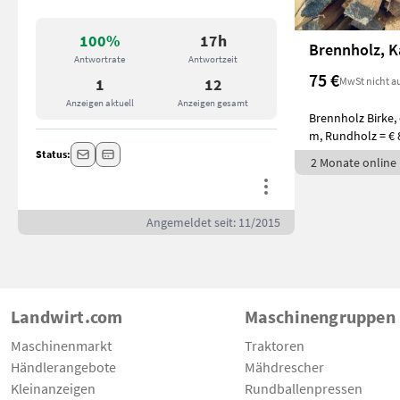
100%
17h
Brennholz, 
Antwortrate
Antwortzeit
75 €
MwSt nicht a
1
12
Anzeigen aktuell
Anzeigen gesamt
Brennholz Birke, 
m, Rundholz = € 
Status:
2 Monate online
Angemeldet seit: 11/2015
Landwirt.com
Maschinengruppen
Maschinenmarkt
Traktoren
Händlerangebote
Mähdrescher
Kleinanzeigen
Rundballenpressen