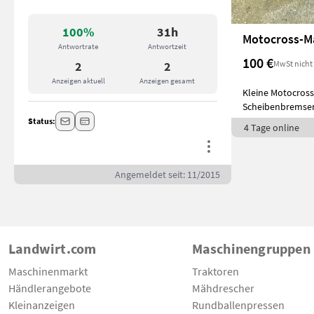
100%
31h
Motocross-M
Antwortrate
Antwortzeit
100 €
MwSt nicht
2
2
Anzeigen aktuell
Anzeigen gesamt
Kleine Motocross
Scheibenbremsen,
lei
Status:
4 Tage online
Angemeldet seit: 11/2015
Landwirt.com
Maschinengruppen
Maschinenmarkt
Traktoren
Händlerangebote
Mähdrescher
Kleinanzeigen
Rundballenpressen