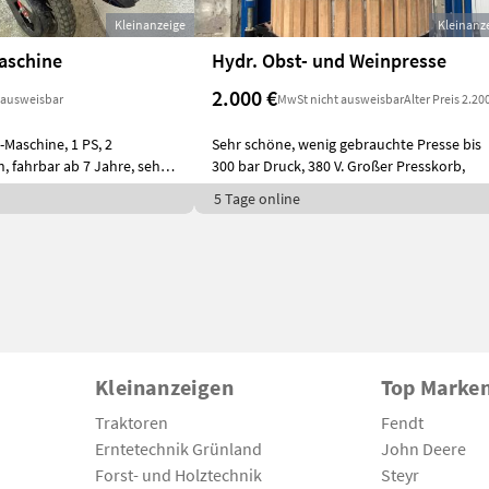
Kleinanzeige
Kleinanz
aschine
Hydr. Obst- und Weinpresse
2.000 €
 ausweisbar
MwSt nicht ausweisbar
Alter Preis 2.20
-Maschine, 1 PS, 2
Sehr schöne, wenig gebrauchte Presse bis
 fahrbar ab 7 Jahre, sehr
300 bar Druck, 380 V. Großer Presskorb,
5 Tage online
Kleinanzeigen
Top Marke
Traktoren
Fendt
Erntetechnik Grünland
John Deere
Forst- und Holztechnik
Steyr