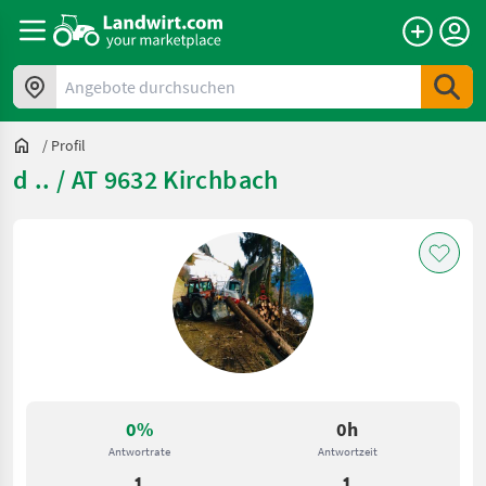
Angebote durchsuchen
/
Profil
d .. / AT 9632 Kirchbach
0%
0h
Antwortrate
Antwortzeit
1
1