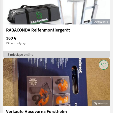
Ogłoszenie
RABACONDA Reifenmontiergerät
360 €
VAT nie dotyczy
3 miesiące online
Ogłoszenie
Verkaufe Husqvarna Forsthelm