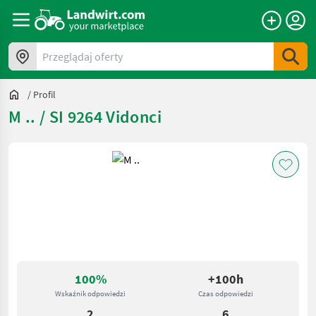
Przeglądaj oferty
/
Profil
M .. / SI 9264 Vidonci
100%
+100h
Wskaźnik odpowiedzi
Czas odpowiedzi
2
6