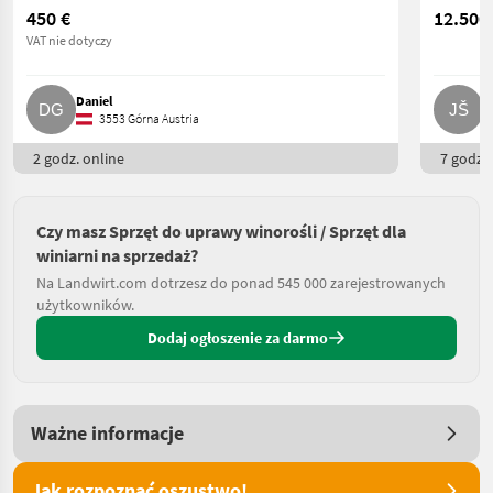
450 €
12.500
VAT nie dotyczy
Daniel
J
3553 Górna Austria
2 godz. online
7 godz. 
Czy masz Sprzęt do uprawy winorośli / Sprzęt dla
winiarni na sprzedaż?
Na Landwirt.com dotrzesz do ponad 545 000 zarejestrowanych
użytkowników.
Dodaj ogłoszenie za darmo
Ważne informacje
Jak rozpoznać oszustwo!