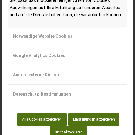
Sie, dass das Blockieren einiger Arten von Cookies
insgesamt 1.400 Neuzulassungen liegt der Markt um 68
Auswirkungen auf Ihre Erfahrung auf unseren Websites
Traktoren bzw. 5,1 Prozent über dem Vorjahresniveau von 1.332
und auf die Dienste haben kann, die wir anbieten können.
Maschinen.
Notwendige Website Cookies
Google Analytics Cookies
Andere externe Dienste
Datenschutz-Bestimmungen
Alle Cookies akzeptieren
Einstellungen akzeptieren
Nicht akzeptieren