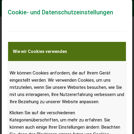
Cookie- und Datenschutzeinstellungen
Zulassungen neuer
Standardtraktoren in
Österreich: positiver Trend
Wie wir Cookies verwenden
setzt sich weiter fort
Wir können Cookies anfordern, die auf Ihrem Gerät
eingestellt werden. Wir verwenden Cookies, um uns
mitzuteilen, wenn Sie unsere Websites besuchen, wie Sie
mit uns interagieren, Ihre Nutzererfahrung verbessern und
Der österreichische Traktorenmarkt bleibt auf Wachstumskurs.
Ihre Beziehung zu unserer Website anpassen.
Im April 2026 wurden insgesamt 430 neue Standardtraktoren
Klicken Sie auf die verschiedenen
zugelassen. Gegenüber dem Vorjahresmonat entspricht das
Kategorienüberschriften, um mehr zu erfahren. Sie
einem Plus von 9 Maschinen beziehungsweise 2,1 Prozent. Auch
können auch einige Ihrer Einstellungen ändern. Beachten
kumuliert seit Jahresbeginn zeigt die Kurve nach oben: Mit