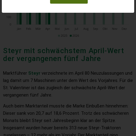
Steyr mit schwächstem April-Wert
der vergangenen fünf Jahre
Marktführer
Steyr
verzeichnete im April 80 Neuzulassungen und
lag damit um 7 Maschinen unter dem Wert des Vorjahres. Für die
St. Valentiner ist das zugleich der schwächste April-Wert der
vergangenen fünf Jahre.
Auch beim Marktanteil musste die Marke Einbußen hinnehmen:
Dieser sank von 20,7 auf 18,6 Prozent. Trotz des schwächeren
Monats bleibt Steyr seit Jahresbeginn klar an der Spitze.
Insgesamt wurden heuer bereits 313 neue Steyr-Traktoren
zugelassen – 12 mehr als im Vorjahr. Der Marktanteil ging